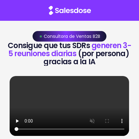
Consultora de Ventas B2B 
Consigue que tus SDRs 
generen 3-
5 reuniones diarias
 (por persona) 
gracias a la IA