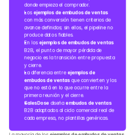
donde empieza el comprador.
Los 
ejemplos de embudos de ventas
con más conversión tienen criterios de 
avance definidos; sin ellos, el pipeline no 
produce datos fiables.
En los 
ejemplos de embudos de ventas
B2B, el punto de mayor pérdida de 
negocio es la transición entre propuesta 
y cierre.
La diferencia entre 
ejemplos de 
embudos de ventas
 que convierten y los 
que no está en lo que ocurre entre la 
primera reunión y el cierre.
SalesDose
 diseña 
embudos de ventas
B2B adaptados al ciclo comercial real de 
cada empresa, no plantillas genéricas.
La mayoría de los 
ejemplos de embudos de ventas