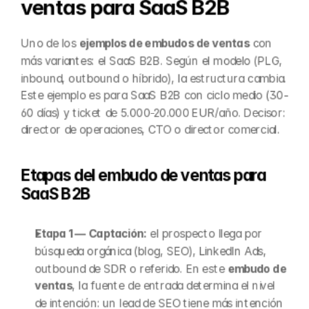
ventas para SaaS B2B
Uno de los 
ejemplos de embudos de ventas
 con 
más variantes: el SaaS B2B. Según el modelo (PLG, 
inbound, outbound o híbrido), la estructura cambia. 
Este ejemplo es para SaaS B2B con ciclo medio (30-
60 días) y ticket de 5.000-20.000 EUR/año. Decisor: 
director de operaciones, CTO o director comercial.
Etapas del embudo de ventas para 
SaaS B2B
Etapa 1 — Captación:
 el prospecto llega por 
búsqueda orgánica (blog, SEO), LinkedIn Ads, 
outbound de SDR o referido. En este 
embudo de 
ventas
, la fuente de entrada determina el nivel 
de intención: un lead de SEO tiene más intención 