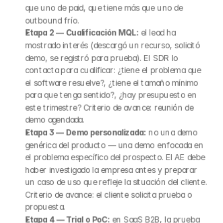
que uno de paid, que tiene más que uno de 
outbound frío.
Etapa 2 — Cualificación MQL:
 el lead ha 
mostrado interés (descargó un recurso, solicitó 
demo, se registró para prueba). El SDR lo 
contacta para cualificar: ¿tiene el problema que 
el software resuelve?, ¿tiene el tamaño mínimo 
para que tenga sentido?, ¿hay presupuesto en 
este trimestre? Criterio de avance: reunión de 
demo agendada.
Etapa 3 — Demo personalizada:
 no una demo 
genérica del producto — una demo enfocada en 
el problema específico del prospecto. El AE debe 
haber investigado la empresa antes y preparar 
un caso de uso que refleje la situación del cliente. 
Criterio de avance: el cliente solicita prueba o 
propuesta.
Etapa 4 — Trial o PoC:
 en SaaS B2B, la prueba 