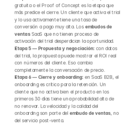
gratuita o el Proof of Concept es la etapa que 
más predice el cierre. Un cliente que activa el trial 
y lo usa activamente tiene una tasa de 
conversión a pago muy alta. Los 
embudos de 
ventas
 SaaS que no tienen proceso de 
activación del trial desperdician la oportunidad.
Etapa 5 — Propuesta y negociación:
 con datos 
del trial, la propuesta puede mostrar el ROI real 
con números del cliente. Eso cambia 
completamente la conversación de precio.
Etapa 6 — Cierre y onboarding:
 en SaaS B2B, el 
onboarding es crítico para la retención. Un 
cliente que no activa bien el producto en los 
primeros 30 días tiene una probabilidad alta de 
no renovar. La velocidad y la calidad del 
onboarding son parte del 
embudo de ventas
, no 
del servicio post-venta.