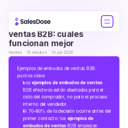
 Ejemplos de embudos de 
ventas B2B: cuáles 
funcionan mejor
Ventas
12 minutos
10 jun 2026
Ejemplos de embudos de ventas B2B: 
puntos clave
Los 
ejemplos de embudos de ventas
B2B efectivos están diseñados para el 
ciclo del comprador, no para el proceso 
interno del vendedor.
El 70-80% de la decisión ocurre antes del 
primer contacto: los 
ejemplos de 
embudos de ventas
 B2B empiezan 