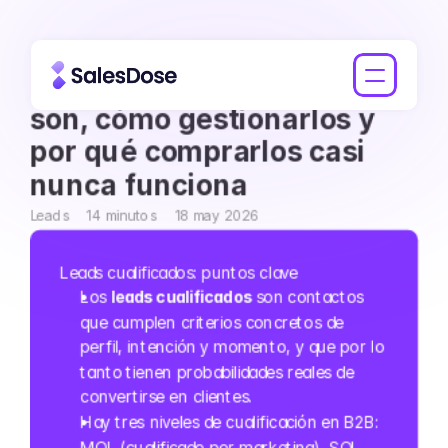
Leads cualificados: qué 
son, cómo gestionarlos y 
por qué comprarlos casi 
nunca funciona
Leads
14 minutos
18 may 2026
Leads cualificados: puntos clave
Los 
leads cualificados
 son contactos 
que cumplen criterios concretos de 
perfil, intención y momento, y que por lo 
tanto tienen probabilidades reales de 
convertirse en clientes.
Hay tres niveles de cualificación en B2B: 
MQL (cualificado por marketing), SQL 