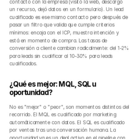
contacto con la empresa (visitó la web, descargó 
un recurso, dejó datos en un formulario). Un lead 
cualificado es ese mismo contacto pero después de 
pasar un filtro que valida que cumple criterios 
mínimos: encaja con el ICP, muestra intención y 
está en momento de compra. Las tasas de 
conversión a cliente cambian radicalmente: del 1-2% 
para leads sin cualificar al 10-30% para leads 
cualificados.
¿Qué es mejor: MQL, SQL u 
oportunidad?
No es "mejor" o "peor", son momentos distintos del 
recorrido. El MQL es cualificado por marketing 
automáticamente con datos. El SQL es cualificado 
por ventas tras una conversación humana. La 
oportunidad ya es un deal activo en el pipeline con 