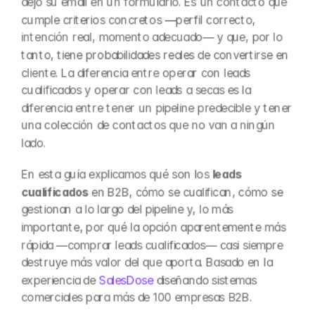
dejó su email en un formulario. Es un contacto que 
cumple criterios concretos —perfil correcto, 
intención real, momento adecuado— y que, por lo 
tanto, tiene probabilidades reales de convertirse en 
cliente. La diferencia entre operar con leads 
cualificados y operar con leads a secas es la 
diferencia entre tener un pipeline predecible y tener 
una colección de contactos que no van a ningún 
lado.
En esta guía explicamos qué son los 
leads 
cualificados
 en B2B, cómo se cualifican, cómo se 
gestionan a lo largo del pipeline y, lo más 
importante, por qué la opción aparentemente más 
rápida —comprar leads cualificados— casi siempre 
destruye más valor del que aporta. Basado en la 
experiencia de 
SalesDose
 diseñando sistemas 
comerciales para más de 100 empresas B2B.