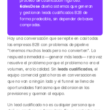
proceso de cualificación riguroso.
SalesDose
 diseña sistemas que generan 
y gestionan leads cualificados B2B de 
forma predecible, sin depender de bases 
compradas.
Hay una conversación que se repite en casi todas 
las empresas B2B con problemas de pipeline: 
"tenemos muchos leads pero no convierten". La 
respuesta inmediata —generar más leads— rara vez 
resuelve el problema porque el problema no era el 
volumen, era la calidad. Sin 
leads cualificados
, el 
equipo comercial gasta horas en conversaciones 
que no van a ningún lado y el funnel se llena de 
oportunidades fantasma que distorsionan las 
previsiones y queman al equipo.
Un lead cualificado no es cualquier persona que 