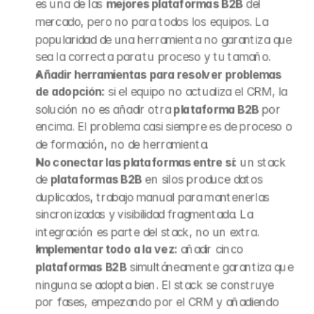
es una de las 
mejores plataformas B2B
 del 
mercado, pero no para todos los equipos. La 
popularidad de una herramienta no garantiza que 
sea la correcta para tu proceso y tu tamaño.
Añadir herramientas para resolver problemas 
de adopción:
 si el equipo no actualiza el CRM, la 
solución no es añadir otra 
plataforma B2B
 por 
encima. El problema casi siempre es de proceso o 
de formación, no de herramienta.
No conectar las plataformas entre sí:
 un stack 
de 
plataformas B2B
 en silos produce datos 
duplicados, trabajo manual para mantenerlas 
sincronizadas y visibilidad fragmentada. La 
integración es parte del stack, no un extra.
Implementar todo a la vez:
 añadir cinco 
plataformas B2B
 simultáneamente garantiza que 
ninguna se adopta bien. El stack se construye 
por fases, empezando por el CRM y añadiendo 