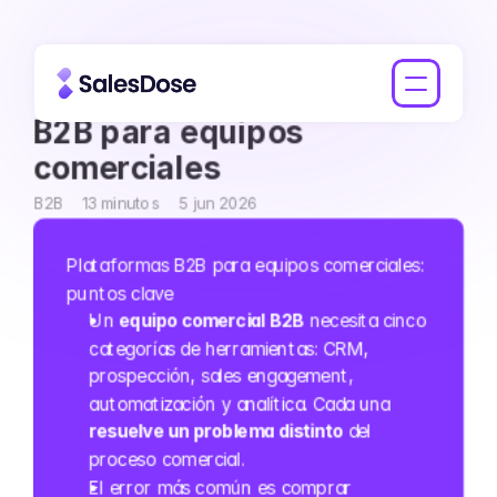
Las mejores plataformas 
B2B para equipos 
comerciales
B2B
13 minutos
5 jun 2026
Plataformas B2B para equipos comerciales: 
puntos clave
Un 
equipo comercial B2B
 necesita cinco 
categorías de herramientas: CRM, 
prospección, sales engagement, 
automatización y analítica. Cada una 
resuelve un problema distinto
 del 
proceso comercial.
El error más común es comprar 