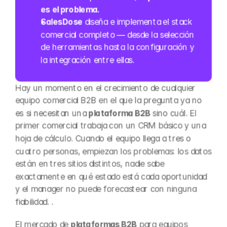
es el problema.
SalesDose
 diseña e implementa el stack 
comercial completo — desde la selección 
de herramientas hasta la configuración y 
la integración entre ellas.
Hay un momento en el crecimiento de cualquier 
equipo comercial B2B en el que la pregunta ya no 
es si necesitan una 
plataforma B2B
 sino cuál. El 
primer comercial trabaja con un CRM básico y una 
hoja de cálculo. Cuando el equipo llega a tres o 
cuatro personas, empiezan los problemas: los datos 
están en tres sitios distintos, nadie sabe 
exactamente en qué estado está cada oportunidad 
y el manager no puede forecastear con ninguna 
fiabilidad. .
El mercado de 
plataformas B2B
 para equipos 