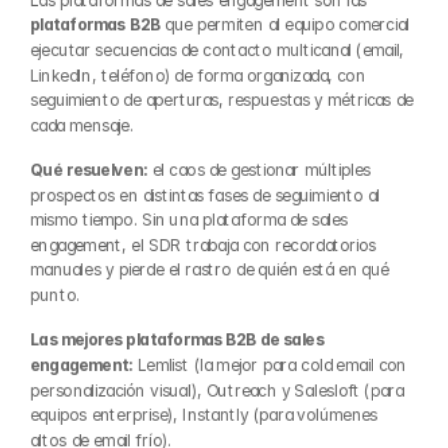
Las plataformas de sales engagement son las 
plataformas B2B
 que permiten al equipo comercial 
ejecutar secuencias de contacto multicanal (email, 
LinkedIn, teléfono) de forma organizada, con 
seguimiento de aperturas, respuestas y métricas de 
cada mensaje.
Qué resuelven:
 el caos de gestionar múltiples 
prospectos en distintas fases de seguimiento al 
mismo tiempo. Sin una plataforma de sales 
engagement, el SDR trabaja con recordatorios 
manuales y pierde el rastro de quién está en qué 
punto.
Las mejores plataformas B2B de sales 
engagement:
 Lemlist (la mejor para cold email con 
personalización visual), Outreach y Salesloft (para 
equipos enterprise), Instantly (para volúmenes 
altos de email frío).