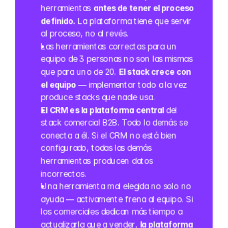
herramientas 
antes de tener el proceso 
definido.
 La plataforma tiene que servir 
al proceso, no al revés.
Las herramientas correctas para un 
equipo de 3 personas no son las mismas 
que para uno de 20. 
El stack crece con 
el equipo
 — implementar todo a la vez 
produce stacks que nadie usa.
El CRM es la plataforma central
 del 
stack comercial B2B. Todo lo demás se 
conecta a él. Si el CRM no está bien 
configurado, todas las demás 
herramientas producen datos 
incorrectos.
Una herramienta mal elegida no solo no 
ayuda — activamente frena al equipo. Si 
los comerciales dedican más tiempo a 
actualizarla que a vender, 
la plataforma 