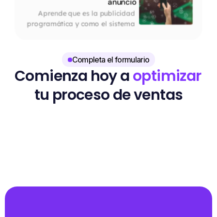
anuncio
Aprende que es la publicidad 
programática y como el sistema 
decide en milisegundos qué 
anuncio ves y por qué.
Completa el formulario
Comienza hoy a 
optimizar
tu proceso de ventas
Si quieres acelerar el ritmo al que crece tu empresa 
y mejorar el pipeline de ventas, completa el 
siguiente formulario. Nos pondremos en contacto 
contigo lo antes posible y te ayudaremos a diseñar 
un Plan de Acción a medida.