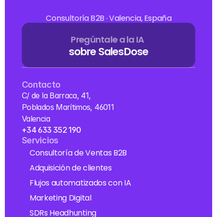
Consultoría B2B · Valencia, España
Pregúntale a la IA
sobre SalesDose
Contacto
C/ de la Barraca, 41, 
Poblados Marítimos, 46011 
Valencia
+34 633 352 190
Servicios
Consultoría de Ventas B2B
Adquisición de clientes
Flujos automatizados con IA
Marketing Digital
SDRs Headhunting