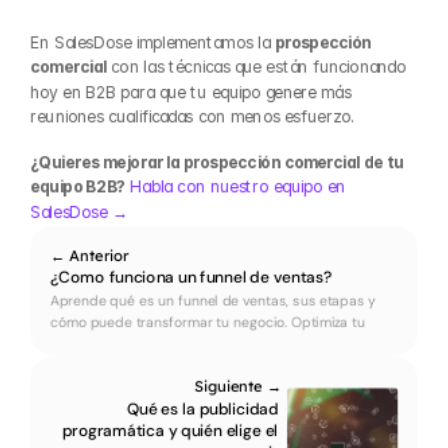
En SalesDose implementamos la 
prospección 
comercial
 con las técnicas que están funcionando 
hoy en B2B para que tu equipo genere más 
reuniones cualificadas con menos esfuerzo.
¿Quieres mejorar la prospección comercial de tu 
equipo B2B? 
Habla con nuestro equipo en 
SalesDose →
← Anterior
¿Como funciona un funnel de ventas?
Aprende qué es un funnel de ventas, sus etapas y 
cómo puede transformar tu negocio. Optimiza tu 
proceso y convierte más clientes con nuestra guía 
práctica.
Siguiente →
Qué es la publicidad 
programática y quién elige el 