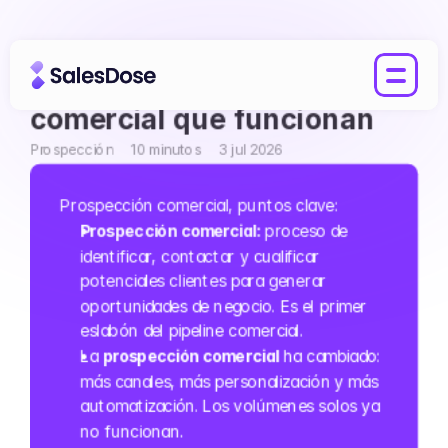
10 técnicas de prospección 
comercial que funcionan
Prospección
10 minutos
3 jul 2026
Prospección comercial, puntos clave:
Prospección comercial: 
proceso de 
identificar, contactar y cualificar 
potenciales clientes para generar 
oportunidades de negocio. Es el primer 
eslabón del pipeline comercial.
La 
prospección comercial
 ha cambiado: 
más canales, más personalización y más 
automatización. Los volúmenes solos ya 
no funcionan.