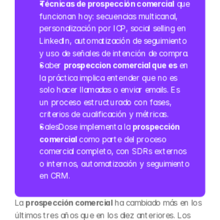
Técnicas de prospección comercial
 que 
funcionan hoy: secuencias multicanal, 
personalización por ICP, social selling en 
LinkedIn, automatización de seguimiento 
y uso de señales de intención de compra.
Saber 
prospeccion comercial que es
 en 
la práctica implica entender que no es 
solo hacer llamadas o enviar emails. Es 
un proceso estructurado con fases, 
criterios de cualificación y métricas.
SalesDose implementa la 
prospección 
comercial
 como parte del proceso 
comercial completo, con SDRs externos 
o internos, automatización y seguimiento 
en CRM.
La 
prospección comercial
 ha cambiado más en los 
últimos tres años que en los diez anteriores. Los 