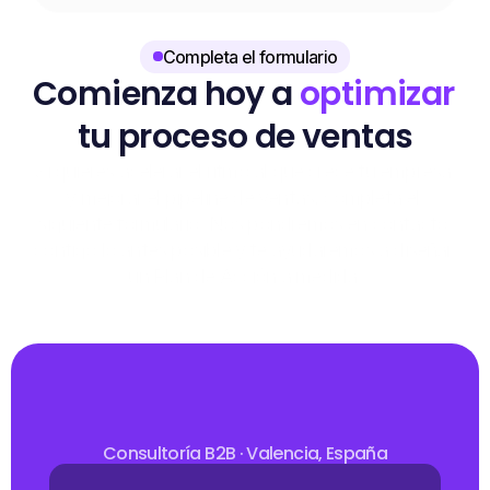
resultados en B2B.
Completa el formulario
Comienza hoy a 
optimizar
tu proceso de ventas
Si quieres acelerar el ritmo al que crece tu empresa 
y mejorar el pipeline de ventas, completa el 
siguiente formulario. Nos pondremos en contacto 
contigo lo antes posible y te ayudaremos a diseñar 
un Plan de Acción a medida.
Consultoría B2B · Valencia, España