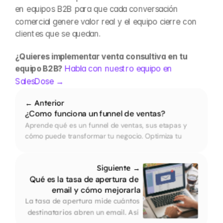
en equipos B2B para que cada conversación 
comercial genere valor real y el equipo cierre con 
clientes que se quedan.
¿Quieres implementar venta consultiva en tu 
equipo B2B? 
Habla con nuestro equipo en 
SalesDose →
← Anterior
¿Como funciona un funnel de ventas?
Aprende qué es un funnel de ventas, sus etapas y 
cómo puede transformar tu negocio. Optimiza tu 
proceso y convierte más clientes con nuestra guía 
práctica.
Siguiente →
Qué es la tasa de apertura de 
email y cómo mejorarla
La tasa de apertura mide cuántos 
destinatarios abren un email. Así 
se calcula y qué mejora los 