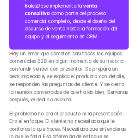
SalesDose implementa la 
venta 
consultiva
 como parte del proceso 
comercial completo, desde el diseño del 
discurso de venta hasta la formación del 
equipo y el seguimiento en CRM.
Hay un error que cometen casi todos los equipos 
comerciales B2B en algún momento de su historia: 
confundir vender con presentar. Se prepara un 
deck impecable, se explica el producto con detalle, 
se responden las preguntas del cliente. Y se cierra 
la reunión convencidos de que ha ido bien. Semanas 
después, el deal no avanza.
El problema no era el producto ni la presentación. 
Era el enfoque. El cliente no necesitaba que le 
contaras lo que haces. Necesitaba que entendieras 
lo que le falta. Esa diferencia de enfoque es 