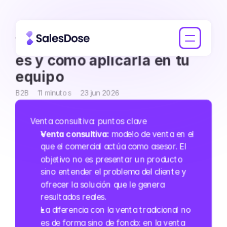
Venta consultiva B2B: qué 
es y cómo aplicarla en tu 
equipo
B2B
11 minutos
23 jun 2026
Venta consultiva: puntos clave
Venta consultiva: 
modelo de venta en el 
que el comercial actúa como asesor. El 
objetivo no es presentar un producto 
sino entender el problema del cliente y 
ofrecer la solución que le genera 
resultados reales.
La diferencia con la venta tradicional no 
es de forma sino de fondo: en la venta 