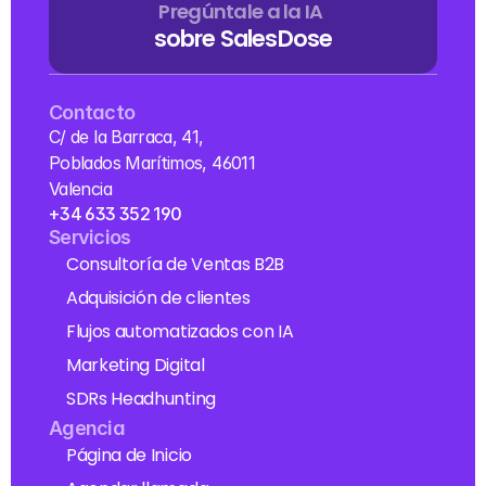
Pregúntale a la IA
sobre SalesDose
Contacto
C/ de la Barraca, 41, 
Poblados Marítimos, 46011 
Valencia
+34 633 352 190
Servicios
Consultoría de Ventas B2B
Adquisición de clientes
Flujos automatizados con IA
Marketing Digital
SDRs Headhunting
Agencia
Página de Inicio