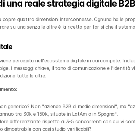
i una reale strategia digitale B2
a copre quattro dimensioni interconnesse. Ognuna ha le propri
rare su una senza le altre è la ricetta per far sì che il sistem
itale
iene percepita nell'ecosistema digitale in cui compete. Includ
volge, i messaggi chiave, il tono di comunicazione e l'identità vi
iziona tutte le altre.
namento:
, non generico? Non "aziende B2B di medie dimensioni", ma "a
 annuo tra 30k e 150k, situate in LatAm o in Spagna".
lore differenziante rispetto ai 3-5 concorrenti con cui vi co
o dimostrabile con casi studio verificabili?