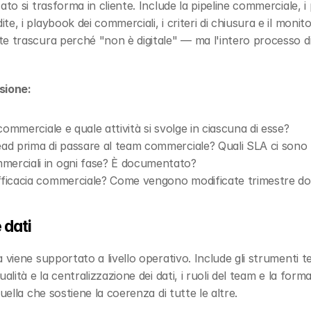
to si trasforma in cliente. Include la pipeline commerciale, i pr
, i playbook dei commerciali, i criteri di chiusura e il monito
e trascura perché "non è digitale" — ma l'intero processo dig
sione:
 commerciale e quale attività si svolge in ciascuna di esse?
ead prima di passare al team commerciale? Quali SLA ci sono 
merciali in ogni fase? È documentato?
efficacia commerciale? Come vengono modificate trimestre do
 dati
 viene supportato a livello operativo. Include gli strumenti t
alità e la centralizzazione dei dati, i ruoli del team e la forma
uella che sostiene la coerenza di tutte le altre.