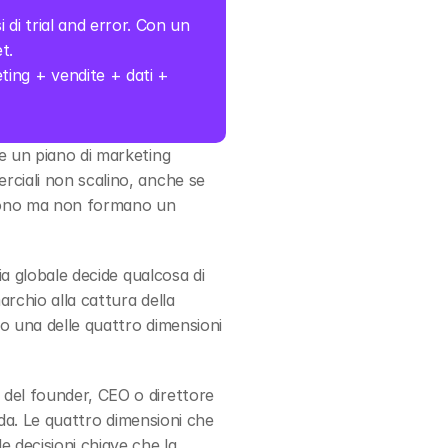
di trial and error. Con un 
t.
ting + vendite + dati + 
e un piano di marketing 
ciali non scalino, anche se 
stono ma non formano un 
ia globale decide qualcosa di 
rchio alla cattura della 
o una delle quattro dimensioni 
 del founder, CEO o direttore 
nda. Le quattro dimensioni che 
 decisioni chiave che la 