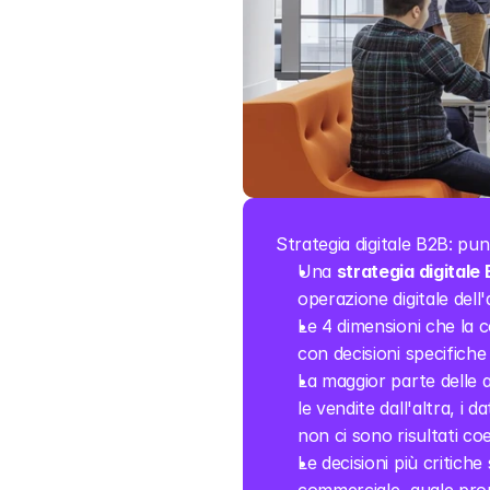
Strategia digitale B2B: pun
Una 
strategia digitale
operazione digitale dell
Le 4 dimensioni che la 
con decisioni specifiche
La maggior parte delle a
le vendite dall'altra, i
non ci sono risultati coe
Le decisioni più critiche