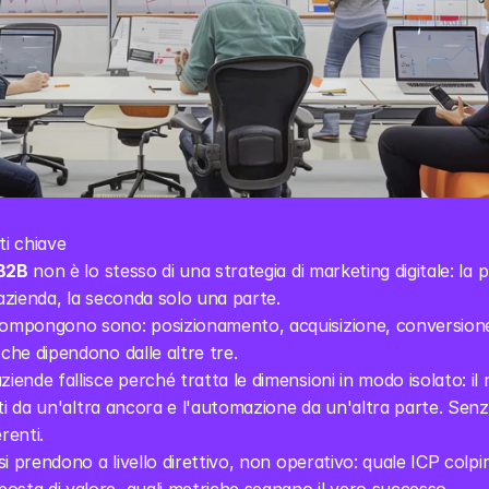
ti chiave
 B2B
 non è lo stesso di una strategia di marketing digitale: la 
'azienda, la seconda solo una parte.
compongono sono: posizionamento, acquisizione, conversione 
 che dipendono dalle altre tre.
ziende fallisce perché tratta le dimensioni in modo isolato: il
 dati da un'altra ancora e l'automazione da un'altra parte. Sen
renti.
 si prendono a livello direttivo, non operativo: quale ICP colpi