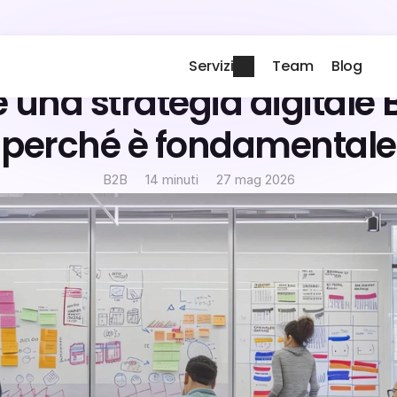
Servizi
Team
Blog
 una strategia digitale B
perché è fondamentale
B2B
14 minuti
27 mag 2026