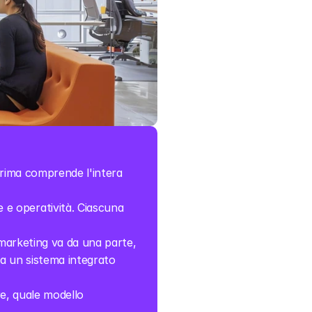
prima comprende l'intera 
e operatività. Ciascuna 
 marketing va da una parte, 
za un sistema integrato 
re, quale modello 