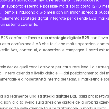
osta di valore, quali metriche segnano il vero successo.
 un supporto esterno è possibile ma di solito costa 12-18 mesi 
, i tempi si riducono a 3-6 mesi con un minor spreco di budge
implementa strategie digitali integrate per aziende B2B: marke
un sistema coerente.
e B2B confonde l'avere una 
strategia digitale B2B
 con l'aver
 questa confusione è ciò che fa sì che molte operazioni commer
inkedIn Ads, contenuti, automazioni e campagne. I pezzi esi
ale decide quali canali attivare per catturare lead. La strateg
'intera azienda a livello digitale — dal posizionamento del ma
rciale e all'operatività interna del team. Il marketing è sol
sa sia realmente una 
strategia digitale B2B
 dalla prospettiva
ioni di alto livello sulla direzione digitale della propria azie
r parte delle aziende fallisce trattandole in modo isolato, le