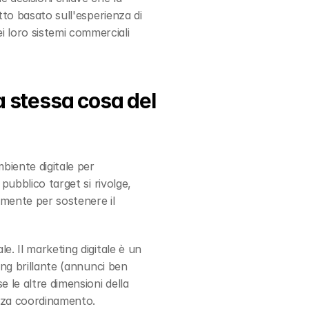
definiscono, gli errori che costano interi trimestri e come costruirla passo dopo passo. Il tutto basato sull'esperienza di 
 loro sistemi commerciali 
a stessa cosa del 
biente digitale per 
pubblico target si rivolge, 
mente per sostenere il 
. Il marketing digitale è un 
ing brillante (annunci ben 
 le altre dimensioni della 
enza coordinamento.