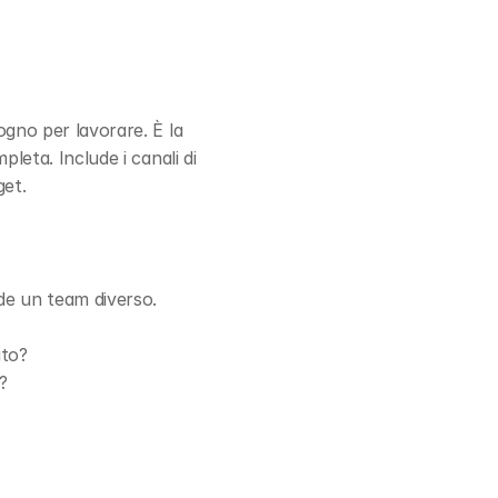
gno per lavorare. È la 
leta. Include i canali di 
get.
de un team diverso.
ato?
?