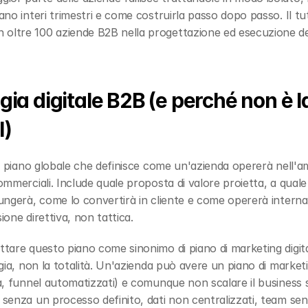
 oltre 100 aziende B2B nella progettazione ed esecuzione dei
ia digitale B2B (e perché non è l
l)
il piano globale che definisce come un'azienda opererà nell'am
ommerciali. Include quale proposta di valore proietta, a quale 
giungerà, come lo convertirà in cliente e come opererà interna
ione direttiva, non tattica.
ttare questo piano come sinonimo di piano di marketing digitale
tegia, non la totalità. Un'azienda può avere un piano di market
tà, funnel automatizzati) e comunque non scalare il business se
e senza un processo definito, dati non centralizzati, team s