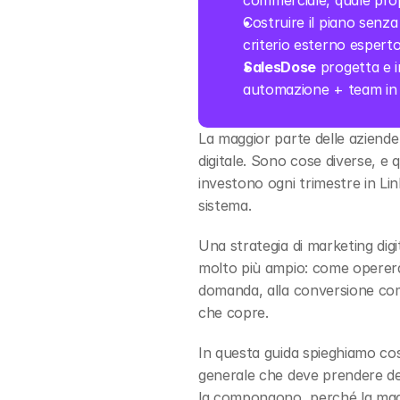
commerciale, quale prop
Costruire il piano senza
criterio esterno esperto
SalesDose
 progetta e 
automazione + team in 
La maggior parte delle aziend
digitale. Sono cose diverse, e
investono ogni trimestre in L
sistema.
Una strategia di marketing digit
molto più ampio: come opererà l
domanda, alla conversione comme
che copre.
In questa guida spieghiamo co
generale che deve prendere decis
la compongono, perché la maggio