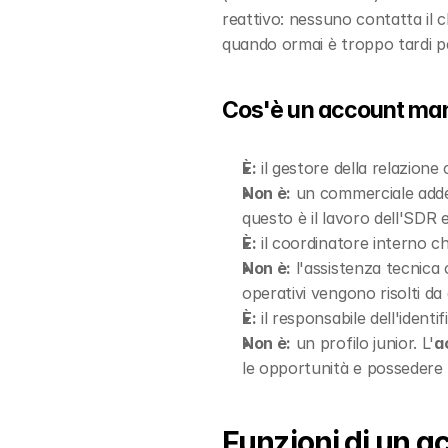
reattivo: nessuno contatta il 
quando ormai è troppo tardi p
Cos'è un account man
È:
 il gestore della relazione c
Non è:
 un commerciale addet
questo è il lavoro dell'SDR 
È:
 il coordinatore interno che
Non è:
 l'assistenza tecnica o 
operativi vengono risolti da 
È:
 il responsabile dell'identi
Non è:
 un profilo junior. L'
a
le opportunità e possedere l
Funzioni di un 