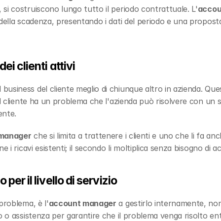
si costruiscono lungo tutto il periodo contrattuale. L'
accou
della scadenza, presentando i dati del periodo e una proposta 
i clienti attivi
l business del cliente meglio di chiunque altro in azienda. Que
il cliente ha un problema che l'azienda può risolvere con un s
ente.
manager
 che si limita a trattenere i clienti e uno che li fa anc
 i ricavi esistenti; il secondo li moltiplica senza bisogno di ac
er il livello di servizio
problema, è l'
account manager
 a gestirlo internamente, non 
o o assistenza per garantire che il problema venga risolto en