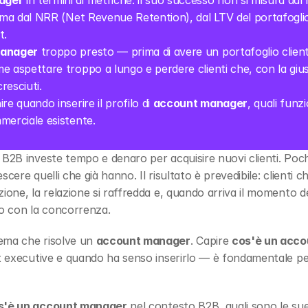
ager
 in termini di metriche: il suo successo non si misura da
 ma dal NRR (Net Revenue Retention), dal LTV del portafoglio c
t.
manager
 troppo presto — prima di avere un portafoglio clienti 
e aspettare troppo a lungo e perdere clienti che, con la gius
resciuti.
ire quando inserire il profilo di 
account manager
, quali funz
merciale esistente.
 B2B investe tempo e denaro per acquisire nuovi clienti. Poch
cere quelli che già hanno. Il risultato è prevedibile: clienti c
ione, la relazione si raffredda e, quando arriva il momento de
o con la concorrenza.
ema che risolve un 
account manager
. Capire 
cos'è un acc
nt executive e quando ha senso inserirlo — è fondamentale per 
s'è un account manager
 nel contesto B2B, quali sono le sue