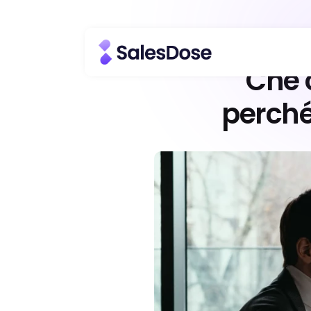
Che 
perché