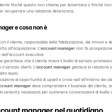
cliente finché questo non chiama per lamentarsi o finché non 
er recuperare una relazione deteriorata.
ager e cosa non è
on il cliente, responsabile della fidelizzazione, dei rinnovi e del
to all'acquisizione. L'
account manager
 non fa prospezione 
e dell'account executive.
 garantisce che il cliente riceva il livello di servizio promesso
il servizio clienti. L'
account manager
 gestisce la relazione 
altri team.
ficazione di opportunità di upsell e cross-sell all'interno dei cl
ccount manager
 deve comprendere il business del cliente, aver
a seniority necessaria per sostenere conversazioni di livello co
account manager nel quotidiano