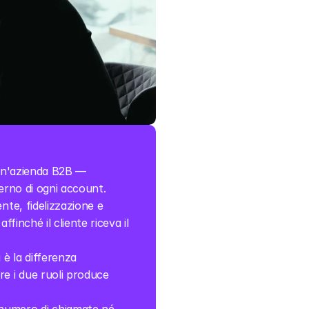
i un'azienda B2B — 
terno di ogni account.
ente, fidelizzazione e 
finché il cliente riceva il 
è la differenza 
e i due ruoli produce 