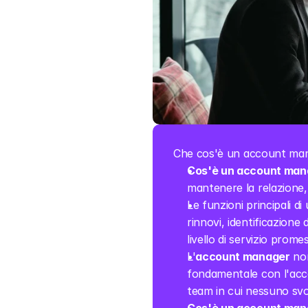
Che cos'è un account man
Cos'è un account man
mantenere la relazione, 
Le funzioni principali di 
rinnovi, identificazione 
livello di servizio prome
L'
account manager
 no
fondamentale con l'acco
team in cui nessuno svo