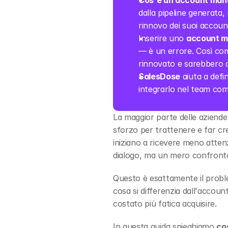
Cos'è un account man
dalla pipeline generata,
rinnovo dei suoi accoun
Inserire uno 
account 
— è un errore. Così com
rinnovato e sarebbero c
SalesDose
 aiuta a defin
integrarlo nel team com
La maggior parte delle aziende
sforzo per trattenere e far cres
iniziano a ricevere meno attenz
dialogo, ma un mero confront
Questo è esattamente il probl
cosa si differenzia dall'accou
costato più fatica acquisire.
In questa guida spieghiamo 
co