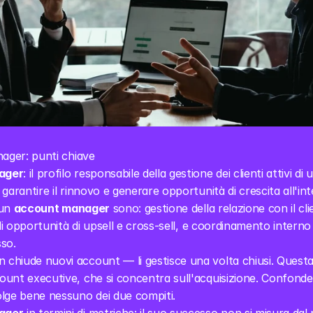
ager: punti chiave
ager
: il profilo responsabile della gestione dei clienti attivi d
garantire il rinnovo e generare opportunità di crescita all'in
un 
account manager
 sono: gestione della relazione con il cli
di opportunità di upsell e cross-sell, e coordinamento interno af
sso.
n chiude nuovi account — li gestisce una volta chiusi. Questa 
unt executive, che si concentra sull'acquisizione. Confonder
lge bene nessuno dei due compiti.