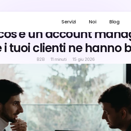
Servizi
Noi
Blog
cos'è un account manag
 i tuoi clienti ne hanno 
B2B
11 minuti
15 giu 2026