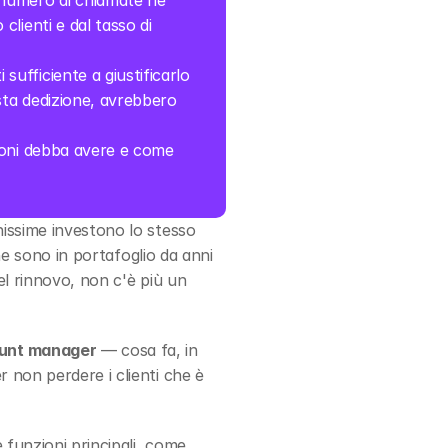
l numero di chiamate né 
lienti e dal tasso di 
sufficiente a giustificarlo 
ta dedizione, avrebbero 
ioni debba avere e come 
issime investono lo stesso 
he sono in portafoglio da anni 
l rinnovo, non c'è più un 
ount manager
 — cosa fa, in 
non perdere i clienti che è 
 funzioni principali, come 