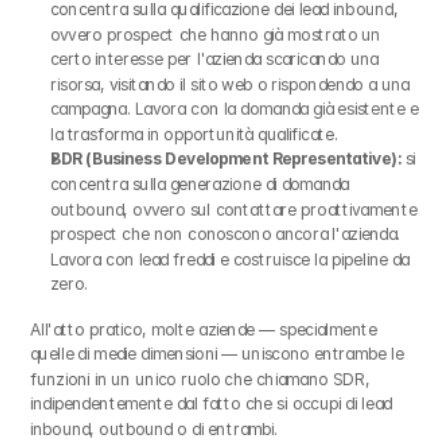
concentra sulla qualificazione dei lead inbound, 
ovvero prospect che hanno già mostrato un 
certo interesse per l'azienda scaricando una 
risorsa, visitando il sito web o rispondendo a una 
campagna. Lavora con la domanda già esistente e 
la trasforma in opportunità qualificate.
BDR (Business Development Representative): 
si 
concentra sulla generazione di domanda 
outbound, ovvero sul contattare proattivamente 
prospect che non conoscono ancora l'azienda. 
Lavora con lead freddi e costruisce la pipeline da 
zero.
All'atto pratico, molte aziende — specialmente 
quelle di medie dimensioni — uniscono entrambe le 
funzioni in un unico ruolo che chiamano SDR, 
indipendentemente dal fatto che si occupi di lead 
inbound, outbound o di entrambi.