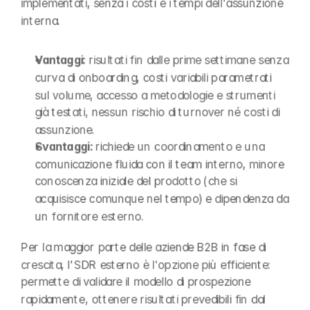
implementati, senza i costi e i tempi dell'assunzione 
interna.
Vantaggi: 
risultati fin dalle prime settimane senza 
curva di onboarding, costi variabili parametrati 
sul volume, accesso a metodologie e strumenti 
già testati, nessun rischio di turnover né costi di 
assunzione.
Svantaggi: 
richiede un coordinamento e una 
comunicazione fluida con il team interno, minore 
conoscenza iniziale del prodotto (che si 
acquisisce comunque nel tempo) e dipendenza da 
un fornitore esterno.
Per la maggior parte delle aziende B2B in fase di 
crescita, l'SDR esterno è l'opzione più efficiente: 
permette di validare il modello di prospezione 
rapidamente, ottenere risultati prevedibili fin dal 