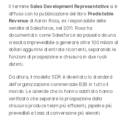
Il termine 
Sales Development Representative
 si è 
diffuso con la pubblicazione del libro 
Predictable 
Revenue
 di Aaron Ross, ex responsabile delle 
vendite di Salesforce, nel 2011. Ross ha 
documentato come Salesforce sia passata da una 
crescita imprevedibile a generare oltre 100 milioni di 
dollari aggiuntivi di entrate ricorrenti, separando le 
funzioni di prospezione e chiusura in due ruoli 
distinti.
Da allora, il modello SDR è diventato lo standard 
dell'organizzazione commerciale B2B in tutto il 
mondo. Le aziende che lo hanno adottato hanno 
verificato che separare la prospezione dalla 
chiusura produce team più efficienti, pipeline più 
prevedibili e tassi di conversione più elevati.