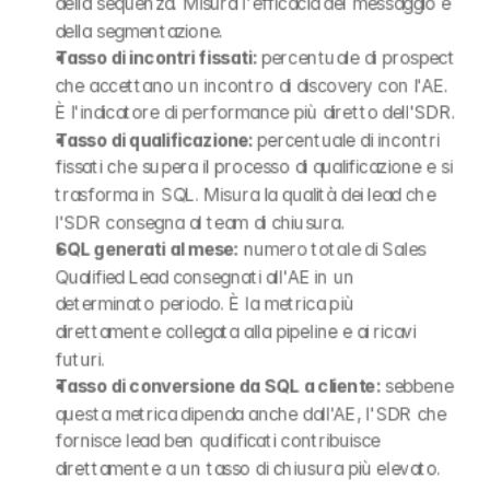
della sequenza. Misura l'efficacia del messaggio e 
della segmentazione.
Tasso di incontri fissati: 
percentuale di prospect 
che accettano un incontro di discovery con l'AE. 
È l'indicatore di performance più diretto dell'SDR.
Tasso di qualificazione: 
percentuale di incontri 
fissati che supera il processo di qualificazione e si 
trasforma in SQL. Misura la qualità dei lead che 
l'SDR consegna al team di chiusura.
SQL generati al mese: 
numero totale di Sales 
Qualified Lead consegnati all'AE in un 
determinato periodo. È la metrica più 
direttamente collegata alla pipeline e ai ricavi 
futuri.
Tasso di conversione da SQL a cliente: 
sebbene 
questa metrica dipenda anche dall'AE, l'SDR che 
fornisce lead ben qualificati contribuisce 
direttamente a un tasso di chiusura più elevato.