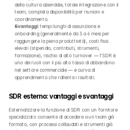
della cultura aziendale, totale integrazione con il 
team, completa disponibilità per riunioni e 
coordinamento.
Svantaggi: 
tempi lunghi di assunzione e 
onboarding (generalmente da 3 a 6 mesi per 
raggiungere la piena produttività), costi fissi 
elevati (stipendio, contributi, strumenti, 
formazione), rischio di alto turnover — l'SDR è 
uno dei ruoli con il più alto tasso di abbandono 
nel settore commerciale — e curva di 
apprendimento che rallenta i risultati.
SDR esterno: vantaggi e svantaggi
Esternalizzare la funzione di SDR con un fornitore 
specializzato consente di accedere a un team già 
formato, con processi collaudati e strumenti già 