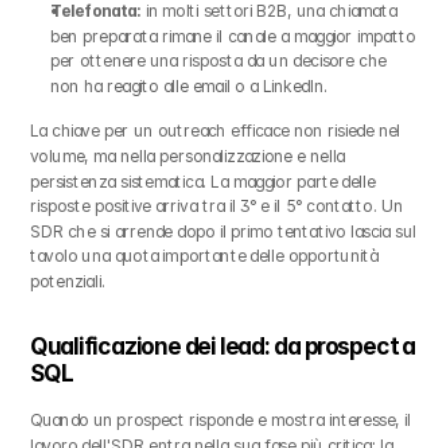
Telefonata: 
in molti settori B2B, una chiamata 
ben preparata rimane il canale a maggior impatto 
per ottenere una risposta da un decisore che 
non ha reagito alle email o a LinkedIn.
La chiave per un outreach efficace non risiede nel 
volume, ma nella personalizzazione e nella 
persistenza sistematica. La maggior parte delle 
risposte positive arriva tra il 3° e il 5° contatto. Un 
SDR che si arrende dopo il primo tentativo lascia sul 
tavolo una quota importante delle opportunità 
potenziali.
Qualificazione dei lead: da prospect a 
SQL
Quando un prospect risponde e mostra interesse, il 
lavoro dell'SDR entra nella sua fase più critica: la 