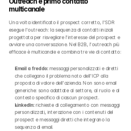
Outreach e primo contatto 
multicanale
Una volta identificato il prospect corretto, l'SDR 
esegue l'outreach: la sequenza di contatti iniziali 
progettata per risvegliare l'interesse del prospect e 
avviare una conversazione. Nel B2B, l'outreach più 
efficace è multicanale e combina tre vie di contatto:
Email a freddo: 
messaggi personalizzati e diretti 
che collegano il problema noto dell'ICP alla 
proposta di valore dell'azienda. Non sono email 
generiche: sono adattate al settore, al ruolo e al 
contesto specifico di ciascun prospect.
LinkedIn: 
richieste di collegamento con messaggi 
personalizzati, interazione con i contenuti del 
prospect e messaggi diretti che integrano la 
sequenza di email.