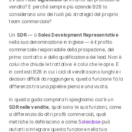
vendita? E perché sempre più aziende B2B lo 
considerano uno dei ruoli più strategici del proprio 
team commerciale?
Un 
SDR
 — o 
Sales Development Representative
nella sua denominazione in inglese — è il profilo 
commerciale responsabile della prospezione, del 
primo contatto e della qualificazione dei lead. Non è 
colui che chiude le trattative: è colui che le apre. E 
in contesti B2B in cui i cicli di vendita sono lunghi e i 
decisori difficili da raggiungere, questa funzione fa la 
differenza tra una pipeline piena e una vuota.
In questa guida completa ti spieghiamo cos'è un 
SDR nelle vendite
, quali sono le sua funzioni, come 
si differenzia da altri profili commerciali, quali 
metriche lo definiscono e come 
Salesdose
 può 
aiutarti a integrare questa funzione nella tua 