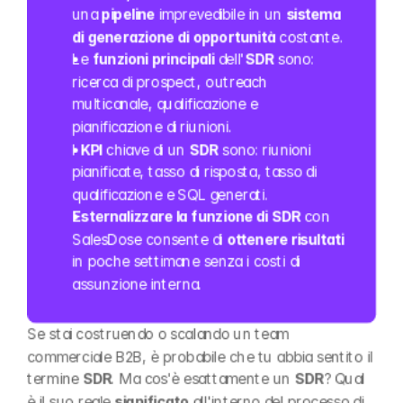
una 
pipeline
 imprevedibile in un 
sistema 
di generazione di opportunità
 costante.
Le 
funzioni principali
 dell'
SDR
 sono: 
ricerca di prospect, outreach 
multicanale, qualificazione e 
pianificazione di riunioni.
I 
KPI
 chiave di un 
SDR
 sono: riunioni 
pianificate, tasso di risposta, tasso di 
qualificazione e SQL generati.
Esternalizzare la funzione di SDR
 con 
SalesDose consente di 
ottenere risultati
in poche settimane senza i costi di 
assunzione interna.
Se stai costruendo o scalando un team 
commerciale B2B, è probabile che tu abbia sentito il 
termine 
SDR
. Ma cos'è esattamente un 
SDR
? Qual 
è il suo reale 
significato
 all'interno del processo di 