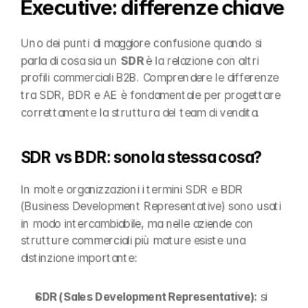
Executive: differenze chiave
Uno dei punti di maggiore confusione quando si 
parla di cosa sia un 
SDR
 è la relazione con altri 
profili commerciali B2B. Comprendere le differenze 
tra SDR, BDR e AE è fondamentale per progettare 
correttamente la struttura del team di vendita.
SDR vs BDR: sono la stessa cosa?
In molte organizzazioni i termini SDR e BDR 
(Business Development Representative) sono usati 
in modo intercambiabile, ma nelle aziende con 
strutture commerciali più mature esiste una 
distinzione importante:
SDR (Sales Development Representative): 
si 