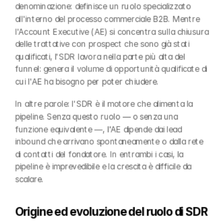
denominazione: definisce un ruolo specializzato 
all'interno del processo commerciale B2B. Mentre 
l'Account Executive (AE) si concentra sulla chiusura 
delle trattative con prospect che sono già stati 
qualificati, l'SDR lavora nella parte più alta del 
funnel: genera il volume di opportunità qualificate di 
cui l'AE ha bisogno per poter chiudere.
In altre parole: l'SDR è il motore che alimenta la 
pipeline. Senza questo ruolo — o senza una 
funzione equivalente —, l'AE dipende dai lead 
inbound che arrivano spontaneamente o dalla rete 
di contatti del fondatore. In entrambi i casi, la 
pipeline è imprevedibile e la crescita è difficile da 
scalare.
Origine ed evoluzione del ruolo di SDR