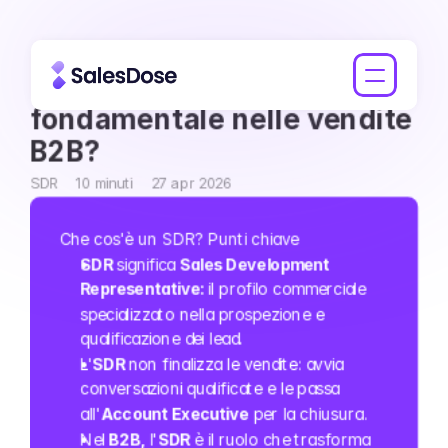
Cos'è un SDR e perché è 
fondamentale nelle vendite 
B2B?
SDR
10 minuti
27 apr 2026
Che cos'è un SDR? Punti chiave
SDR
 significa 
Sales Development 
Representative: 
il profilo commerciale 
specializzato nella prospezione e 
qualificazione dei lead.
L'
SDR 
non finalizza le vendite: avvia 
conversazioni qualificate e le passa 
all'
Account Executive
 per la chiusura.
Nel
 B2B,
 l'
SDR
 è il ruolo che trasforma 