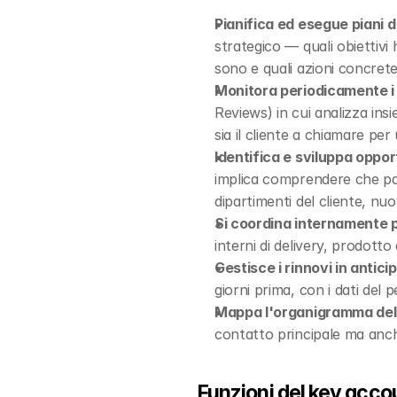
Pianifica ed esegue piani d'
strategico — quali obiettivi h
sono e quali azioni concret
Monitora periodicamente i ri
Reviews) in cui analizza ins
sia il cliente a chiamare pe
Identifica e sviluppa opport
implica comprendere che part
dipartimenti del cliente, nu
Si coordina internamente per
interni di delivery, prodotto
Gestisce i rinnovi in anticip
giorni prima, con i dati del
Mappa l'organigramma del 
contatto principale ma anche 
Funzioni del key acc