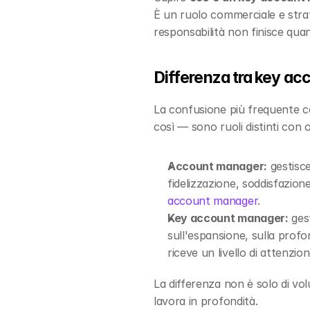
È un ruolo commerciale e strate
responsabilità non finisce quand
Differenza tra key a
La confusione più frequente con
così — sono ruoli distinti con ob
Account manager:
 gestisc
fidelizzazione, soddisfazion
account manager
.
Key account manager:
 ges
sull'espansione, sulla profond
riceve un livello di attenzi
La differenza non è solo di vo
lavora in profondità.