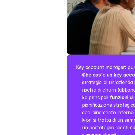
Key account manager: pun
Che cos'è un key acc
strategici di un'azienda 
rischio di churn (abban
Le principali 
funzioni d
pianificazione strategic
coordinamento interno per
Non si tratta di un semp
un portafoglio clienti 