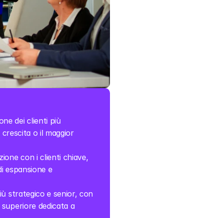
ne dei clienti più 
crescita o il maggior 
ione con i clienti chiave, 
di espansione e 
ù strategico e senior, con 
superiore dedicata a 