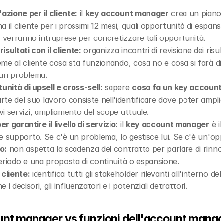
azione per il cliente:
 il 
key account manager
 crea un piano 
a il cliente per i prossimi 12 mesi, quali opportunità di espansi
e verranno intraprese per concretizzare tali opportunità.
sultati con il cliente:
 organizza incontri di revisione dei ris
ieme al cliente cosa sta funzionando, cosa no e cosa si farà
r un problema.
unità di upsell e cross-sell:
 sapere 
cosa fa un key accoun
e del suo lavoro consiste nell'identificare dove poter amplia
ovi servizi, ampliamento del scope attuale.
 garantire il livello di servizio:
 il 
key account manager
 è 
 e supporto. Se c'è un problema, lo gestisce lui. Se c'è un'opp
o:
 non aspetta la scadenza del contratto per parlare di rinnov
 periodo e una proposta di continuità o espansione.
cliente:
 identifica tutti gli stakeholder rilevanti all'interno d
i decisori, gli influenzatori e i potenziali detrattori.
ount manager vs funzioni dell'account mana