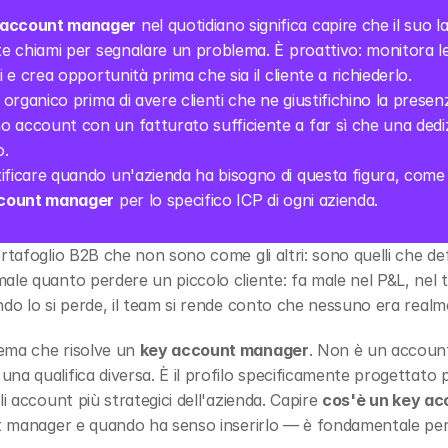
y account manager
 nel quotidiano significa capire che il suo 
nte chiami per segnalare un problema. È proattivo: monitora l
i e crea opportunità prima che sia il cliente a richiederlo.
n organico prima di avere clienti che ne giustifichino la prese
 account con un fatturato sufficiente a far sì che una dediz
o.
tificare quando un'azienda ha bisogno di questa figura, come d
count manager
 per lo specifico ICP di ogni azienda.
rtafoglio B2B che non sono come gli altri: sono quelli che defi
le quanto perdere un piccolo cliente: fa male nel P&L, nel tea
ndo lo si perde, il team si rende conto che nessuno era realme
ema che risolve un 
key account manager
. Non è un accoun
na qualifica diversa. È il profilo specificamente progettato p
i account più strategici dell'azienda. Capire 
cos'è un key a
nt manager e quando ha senso inserirlo — è fondamentale per