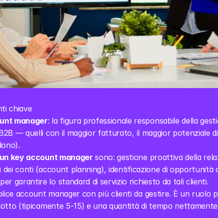
ti chiave
ount manager
: la figura professionale responsabile della gestio
B2B — quelli con il maggior fatturato, il maggior potenziale di 
dono).
i un key account manager
 sono: gestione proattiva della relaz
a dei conti (account planning), identificazione di opportunità 
 garantire lo standard di servizio richiesto da tali clienti.
lice account manager con più clienti da gestire. È un ruolo pi
ridotto (tipicamente 5-15) e una quantità di tempo nettamente 