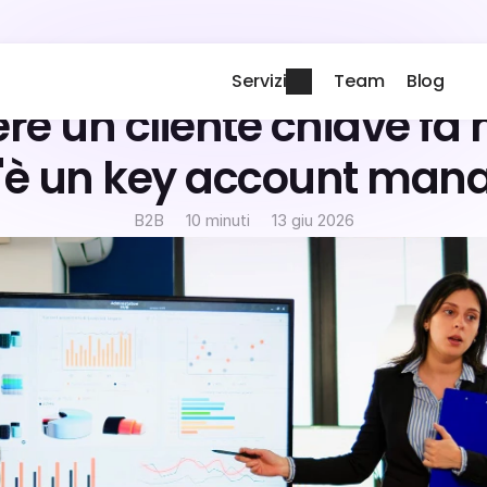
Servizi
Team
Blog
re un cliente chiave fa m
'è un key account man
B2B
10 minuti
13 giu 2026