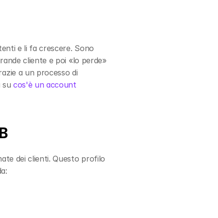
stenti e li fa crescere. Sono 
rande cliente e poi «lo perde» 
zie a un processo di 
 su 
cos'è un account 
2B
ate dei clienti. Questo profilo 
da: