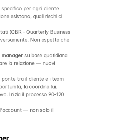
specifico per ogni cliente 
one esistono, quali rischi ci 
ultati (QBR - Quarterly Business 
 diversamente. Non aspetta che 
t manager
 su base quotidiana 
re la relazione — nuovi 
il ponte tra il cliente e i team 
ortunità, la coordina lui.
o. Inizia il processo 90-120 
ell'account — non solo il 
ger