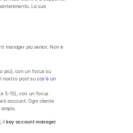
 mantenimento. La sua 
t manager più senior. Non è 
o più), con un focus su 
il nostro post su 
cos'è un 
te 5-15), con un focus 
esti account. Ogni cliente 
o ampio.
il 
key account manager