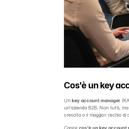
Cos'è un key ac
Un 
key account manager
 (KA
un'azienda B2B. Non tutti, ma s
crescita o il maggior rischio d
Capire 
cos'è un key account