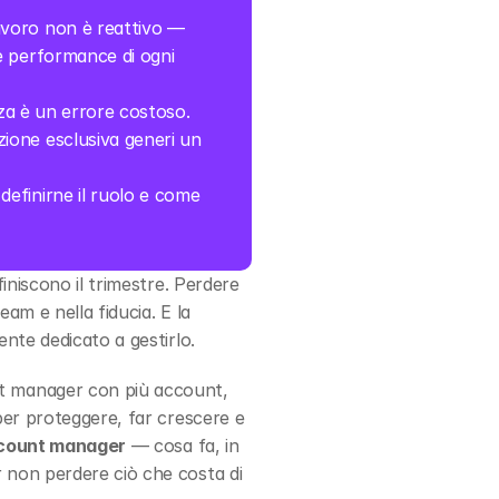
lavoro non è reattivo — 
e performance di ogni 
nza è un errore costoso. 
ione esclusiva generi un 
efinirne il ruolo e come 
niscono il trimestre. Perdere 
m e nella fiducia. E la 
nte dedicato a gestirlo.
t manager con più account, 
er proteggere, far crescere e 
ccount manager
 — cosa fa, in 
 non perdere ciò che costa di 