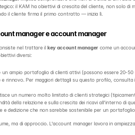
gico: il KAM ha obiettivi di crescita del cliente, non solo di
o il cliente firma il primo contratto — inizia lì.
ccount manager e account manager
siste nel trattare il 
key account manager
 come un accoun
iettivi diversi:
e un ampio portafoglio di clienti attivi (possono essere 20-50 
e e rinnovo. Per maggiori dettagli su questo profilo, consulta 
tisce un numero molto limitato di clienti strategici (tipicamen
ità della relazione e sulla crescita dei ricavi all'interno di qu
one e dedizione che non sarebbe sostenibile per un portafogli
lume, ma di approccio. L'account manager lavora in ampiezza; 