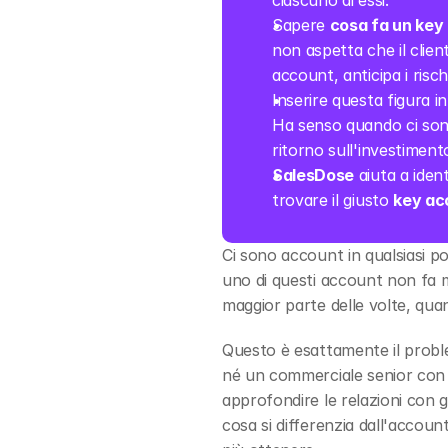
ciascuno di essi.
Sapere 
cosa fa un ke
non aspetta che il clie
account, anticipa i risch
Inserire questa figura i
Ha senso quando ci sono
ritorno sull'investiment
SalesDose
 aiuta a iden
trovare il giusto 
key ac
Ci sono account in qualsiasi po
uno di questi account non fa ma
maggior parte delle volte, qua
Questo è esattamente il probl
né un commerciale senior con u
approfondire le relazioni con gl
cosa si differenzia dall'accou