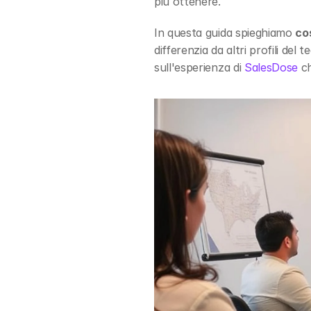
più ottenere.
In questa guida spieghiamo 
co
differenzia da altri profili de
sull'esperienza di 
SalesDose
 c