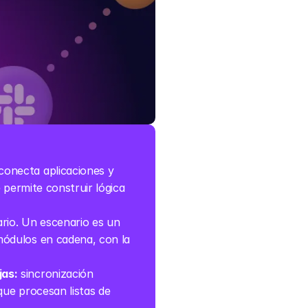
onecta aplicaciones y 
 permite construir lógica 
ario. Un escenario es un 
ódulos en cadena, con la 
jas:
 sincronización 
ue procesan listas de 