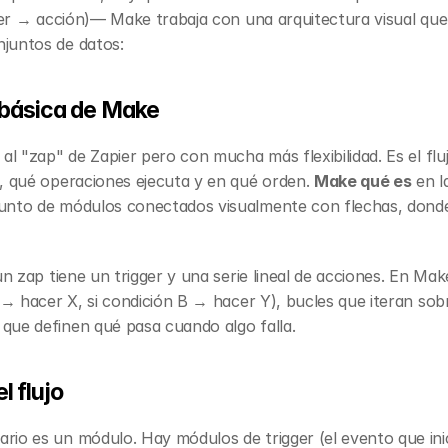
gger → acción)— Make trabaja con una arquitectura visual que 
juntos de datos:
 básica de Make
 al "zap" de Zapier pero con mucha más flexibilidad. Es el flu
, qué operaciones ejecuta y en qué orden. 
Make qué es
 en l
junto de módulos conectados visualmente con flechas, dond
 un zap tiene un trigger y una serie lineal de acciones. En Ma
 → hacer X, si condición B → hacer Y), bucles que iteran sobre
que definen qué pasa cuando algo falla.
l flujo
io es un módulo. Hay módulos de trigger (el evento que inici