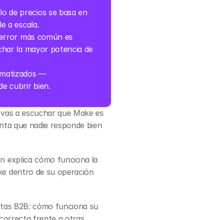
o de precios se basa en 
e a escala.
l error más común es
char la mayor potencia de 
omatizados — 
e cubrir bien.
 vas a escuchar que Make es 
nta que nadie responde bien 
n explica cómo funciona la 
e dentro de su operación 
ntas B2B: cómo funciona su 
orrecta frente a otras 