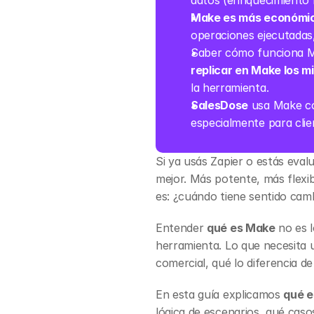
datos (enriquecimiento 
Make es más económic
operaciones ejecutadas,
Saber cómo funciona Ma
replicar en Make los m
la herramienta.
SalesDose
 usa Make co
especialmente para clie
Si ya usás Zapier o estás eva
mejor. Más potente, más flexi
es: ¿cuándo tiene sentido cam
Entender 
qué es Make
 no es 
herramienta. Lo que necesita 
comercial, qué lo diferencia d
En esta guía explicamos 
qué e
lógica de escenarios, qué cas