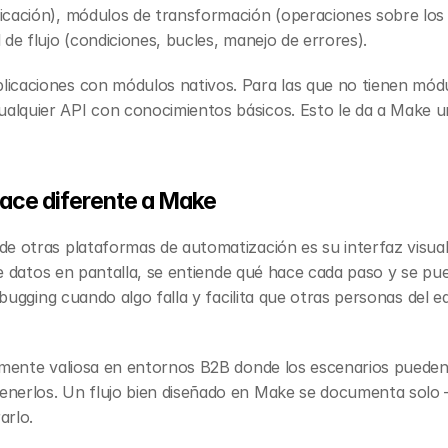
cación), módulos de transformación (operaciones sobre los da
 de flujo (condiciones, bucles, manejo de errores).
icaciones con módulos nativos. Para las que no tienen módu
alquier API con conocimientos básicos. Esto le da a Make u
 hace diferente a Make
e otras plataformas de automatización es su interfaz visual
o de datos en pantalla, se entiende qué hace cada paso y se pu
debugging cuando algo falla y facilita que otras personas del 
almente valiosa en entornos B2B donde los escenarios pueden
nerlos. Un flujo bien diseñado en Make se documenta solo —
arlo.