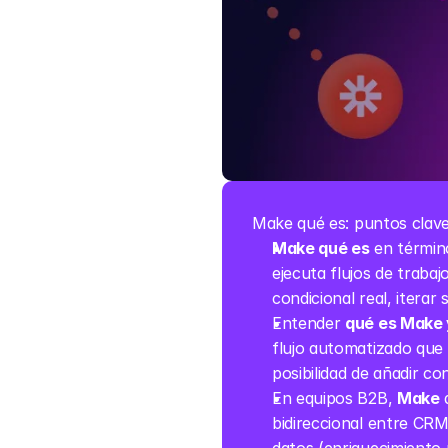
Make qué es: puntos clav
Make qué es
 en términ
ejecuta flujos de trabaj
condicional real, iterar
Entender 
qué es Make 
flujo automatizado que 
posibilidad de añadir con
En equipos B2B, 
Make
 
bidireccional entre CRM