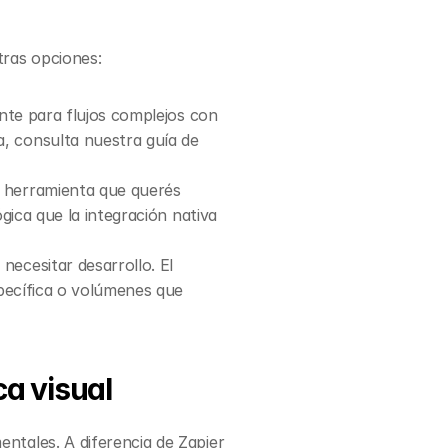
tras opciones:
nte para flujos complejos con 
lógica avanzada y más económico para volúmenes altos. Para una comparativa detallada, consulta nuestra guía de 
a herramienta que querés 
ica que la integración nativa 
ecesitar desarrollo. El 
pecífica o volúmenes que 
a visual
tales. A diferencia de Zapier 