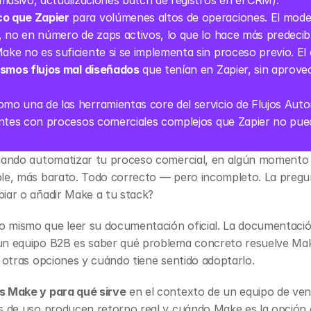
masivo, actualizaciones batch de registros en el CRM).
o que Zapier
 para volúmenes altos de operaciones. El model
 no en número de zaps activos, lo que lo hace más predecibl
ke no es suficiente si se implementa sin proceso previo. E
ismos flujos mal diseñados
 que tenían en Zapier, sin aprove
mo una de las herramientas core del servicio de Flujos Aut
ntes con procesos comerciales complejos que Zapier no pued
luando automatizar tu proceso comercial, en algún momento
ble, más barato. Todo correcto — pero incompleto. La pregu
biar o añadir Make a tu stack?
lo mismo que leer su documentación oficial. La documentació
un equipo B2B es saber qué problema concreto resuelve Mak
e otras opciones y cuándo tiene sentido adoptarlo.
s Make y para qué sirve
 en el contexto de un equipo de ve
os de uso producen retorno real y cuándo Make es la opción c