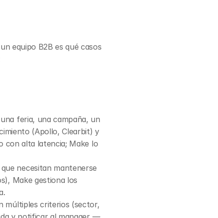
 un equipo B2B es qué casos 
:
una feria, una campaña, un 
miento (Apollo, Clearbit) y 
 con alta latencia; Make lo 
 que necesitan mantenerse 
), Make gestiona los 
a.
últiples criterios (sector, 
da y notificar al manager — 