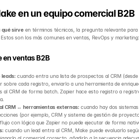
Make en un equipo comercial B2B
 qué sirve
 en términos técnicos, la pregunta relevante para
. Estos son los más comunes en ventas, RevOps y marketing
e en ventas B2B
 leads:
 cuando entra una lista de prospectos al CRM (desde 
 sobre cada registro, enviarlo a una herramienta de enriqueci
s al CRM de forma batch. Zapier hace esto registro a registro
a.
nal CRM ↔ herramientas externas:
 cuando hay dos sistemas
cciones (por ejemplo, CRM y sistema de gestión de proyectos
l flujo con lógica que Zapier no puede ejecutar de forma nativ
s:
 cuando un lead entra al CRM, Make puede evaluarlo según m
ignarlo al comercial correcto, añadirlo a la secuencia adecua