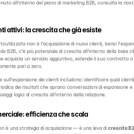
enuto all'interno del piano di marketing B2B, consulta la nostr
i attivi: la crescita che già esiste
toutilizzata non è l'acquisizione di nuovi clienti, bensì l'espansi
 B2B, c'è più potenziale di crescita all'interno della base client
e acquista un servizio aggiuntivo, estende il suo contratto o c
camente pari a zero.
e sull'espansione dei clienti includono: identificare quali client
iodica dei risultati che aprano conversazioni di espansione e p
aggi logici di crescita all'interno della relazione.
rciale: efficienza che scala
è una strategia di acquisizione — è una leva di 
crescita B