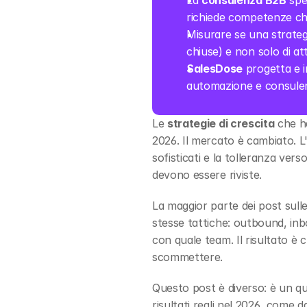
La 
consulenza B2B
 spe
richiede competenze che
Misurare se una strategi
chiuse) e non solo di att
SalesDose
 progetta e 
automazione e consule
Le 
strategie di crescita
 che h
2026. Il mercato è cambiato. L
sofisticati e la tolleranza vers
devono essere riviste.
La maggior parte dei post sulle
stesse tattiche: outbound, inbo
con quale team. Il risultato è 
scommettere.
Questo post è diverso: è un qua
risultati reali nel 2026, come d