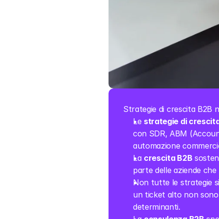
Strategie di crescita B2B n
Le 
strategie di crescit
con SDR, ABM (Account Ba
automazione commercia
La 
crescita B2B
 sosten
parte delle aziende ch
Non tutte le strategie 
un ticket alto non sono 
determinanti.