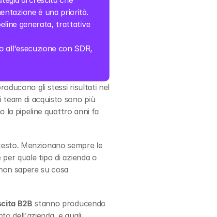
egia di crescita che 
entazione è una priorità.
eline generata, trattative 
no all'esecuzione con SDR, 
ducono gli stessi risultati nel 
 team di acquisto sono più 
o la pipeline quattro anni fa 
testo. Menzionano sempre le 
per quale tipo di azienda o 
 non sapere su cosa 
scita B2B
 stanno producendo 
to dell'azienda, e quali 