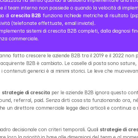
cializzata ha senso quando si desidera implementare una strat
 il team interno non possiede o quando la velocità di implem
a di 
crescita B2B
 funziona richiede metriche di risultato (pip
ività (telefonate effettuate, email inviate).
implementa sistemi di crescita B2B completi, dalla diagnosi fi
nza commerciale.
anno fatto crescere le aziende B2B tra il 2019 e il 2022 non pro
'acquirente B2B è cambiato. Le caselle di posta sono sature, i
o i contenuti generici è ai minimi storici. Le leve che muovevan
 
strategie di crescita
 per le aziende B2B ignora questo con
und, referral, paid. Senza dirti cosa sta funzionando ora, né 
che un direttore commerciale legge dieci articoli e continua a
dro decisionale con criteri temporali. Quali 
strategie di cre
are loro la priorità in base alle dimensioni del team e al momen