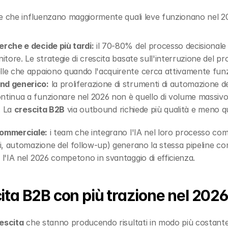
te che influenzano maggiormente quali leve funzionano nel 2
erche e decide più tardi:
 il 70-80% del processo decisionale
nitore. Le strategie di crescita basate sull'interruzione del p
elle che appaiono quando l'acquirente cerca attivamente fun
und generico:
 la proliferazione di strumenti di automazione de
ntinua a funzionare nel 2026 non è quello di volume massivo,
. La 
crescita B2B
 via outbound richiede più qualità e meno qu
commerciale:
 i team che integrano l'IA nel loro processo comm
, automazione del follow-up) generano la stessa pipeline co
l'IA nel 2026 competono in svantaggio di efficienza.
cita B2B con più trazione nel 2026
rescita
 che stanno producendo risultati in modo più costante 