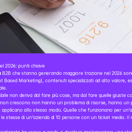
el 2026: punti chiave
a
 B2B che stanno generando maggiore trazione nel 2026 son
sed Marketing), contenuti specializzati ad alto valore, espan
le.
ibile non deriva dal fare più cose, ma dal fare quelle giuste 
e non crescono non hanno un problema di risorse, hanno un 
si applicano allo stesso modo. Quelle che funzionano per un'
le stesse di un'azienda di 10 persone con un ticket medio. Il