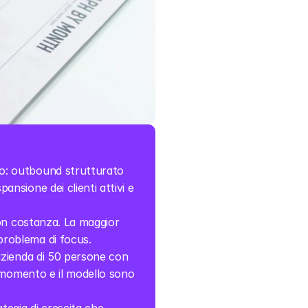
o: outbound strutturato 
sione dei clienti attivi e 
con costanza. La maggior 
problema di focus.
azienda di 50 persone con 
 momento e il modello sono 