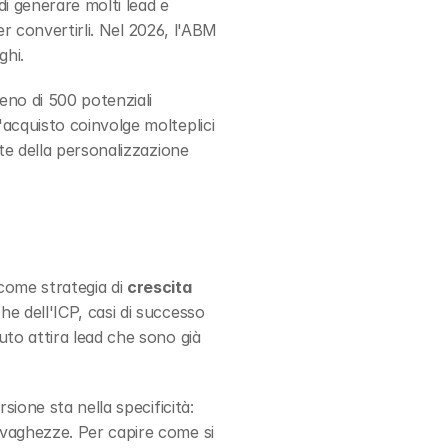
i generare molti lead e 
r convertirli. Nel 2026, l'ABM 
ghi.
no di 500 potenziali 
cquisto coinvolge molteplici 
e della personalizzazione 
ome strategia di 
crescita 
 dell'ICP, casi di successo 
to attira lead che sono già 
ione sta nella specificità: 
vaghezze. Per capire come si 