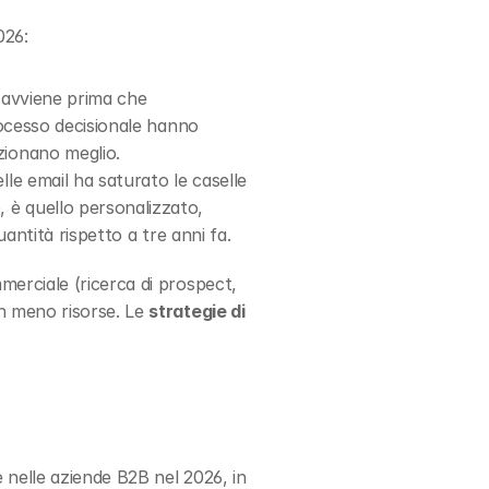
026:
 avviene prima che 
rocesso decisionale hanno 
zionano meglio.
lle email ha saturato le caselle 
 è quello personalizzato, 
antità rispetto a tre anni fa.
erciale (ricerca di prospect, 
n meno risorse. Le 
strategie di 
nelle aziende B2B nel 2026, in 