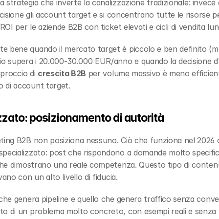
strategia che inverte la canalizzazione tradizionale: invece d
ecisione gli account target e si concentrano tutte le risorse pe
ROI per le aziende B2B con ticket elevati e cicli di vendita lun
 bene quando il mercato target è piccolo e ben definito (me
io supera i 20.000-30.000 EUR/anno e quando la decisione d'a
pproccio di 
crescita B2B
 per volume massivo è meno efficient
 di account target.
zzato: posizionamento di autorità
eting B2B non posiziona nessuno. Ciò che funziona nel 2026 c
specializzato: post che rispondono a domande molto specifiche
 che dimostrano una reale competenza. Questo tipo di contenu
ano con un alto livello di fiducia.
che genera pipeline e quello che genera traffico senza convers
to di un problema molto concreto, con esempi reali e senza 