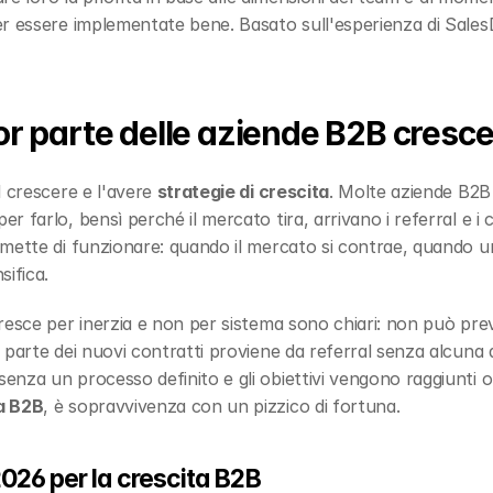
r essere implementate bene. Basato sull'esperienza di Sales
r parte delle aziende B2B cresce
 crescere e l'avere 
strategie di crescita
. Molte aziende B2B
 farlo, bensì perché il mercato tira, arrivano i referral e i c
mette di funzionare: quando il mercato si contrae, quando un
sifica.
resce per inerzia e non per sistema sono chiari: non può prev
parte dei nuovi contratti proviene da referral senza alcuna a
nza un processo definito e gli obiettivi vengono raggiunti o
a B2B
, è sopravvivenza con un pizzico di fortuna.
026 per la crescita B2B