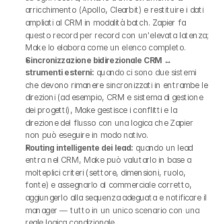
arricchimento (Apollo, Clearbit) e restituire i dati 
ampliati al CRM in modalità batch. Zapier fa 
questo record per record con un'elevata latenza; 
Make lo elabora come un elenco completo.
Sincronizzazione bidirezionale CRM ↔ 
strumenti esterni:
 quando ci sono due sistemi 
che devono rimanere sincronizzati in entrambe le 
direzioni (ad esempio, CRM e sistema di gestione 
dei progetti), Make gestisce i conflitti e la 
direzione del flusso con una logica che Zapier 
non può eseguire in modo nativo.
Routing intelligente dei lead:
 quando un lead 
entra nel CRM, Make può valutarlo in base a 
molteplici criteri (settore, dimensioni, ruolo, 
fonte) e assegnarlo al commerciale corretto, 
aggiungerlo alla sequenza adeguata e notificare il 
manager — tutto in un unico scenario con una 
reale logica condizionale.