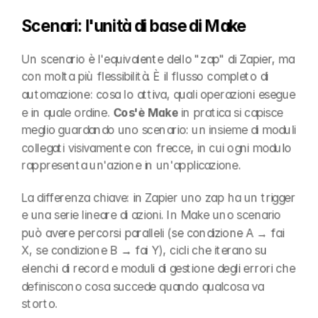
Scenari: l'unità di base di Make
Un scenario è l'equivalente dello "zap" di Zapier, ma 
con molta più flessibilità. È il flusso completo di 
automazione: cosa lo attiva, quali operazioni esegue 
e in quale ordine. 
Cos'è Make
 in pratica si capisce 
meglio guardando uno scenario: un insieme di moduli 
collegati visivamente con frecce, in cui ogni modulo 
rappresenta un'azione in un'applicazione.
La differenza chiave: in Zapier uno zap ha un trigger 
e una serie lineare di azioni. In Make uno scenario 
può avere percorsi paralleli (se condizione A → fai 
X, se condizione B → fai Y), cicli che iterano su 
elenchi di record e moduli di gestione degli errori che 
definiscono cosa succede quando qualcosa va 
storto.