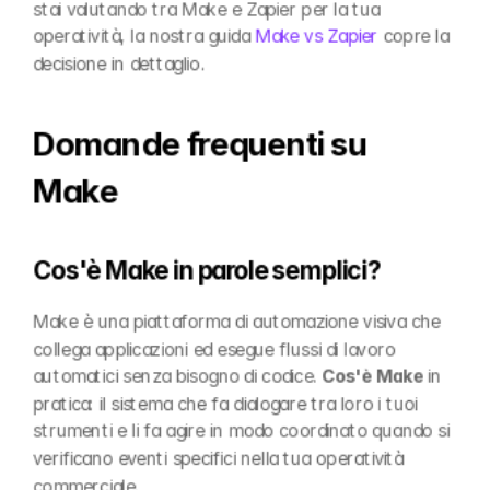
stai valutando tra Make e Zapier per la tua 
operatività, la nostra guida 
Make vs Zapier
 copre la 
decisione in dettaglio.
Domande frequenti su 
Make
Cos'è Make in parole semplici?
Make è una piattaforma di automazione visiva che 
collega applicazioni ed esegue flussi di lavoro 
automatici senza bisogno di codice. 
Cos'è Make
 in 
pratica: il sistema che fa dialogare tra loro i tuoi 
strumenti e li fa agire in modo coordinato quando si 
verificano eventi specifici nella tua operatività 
commerciale.