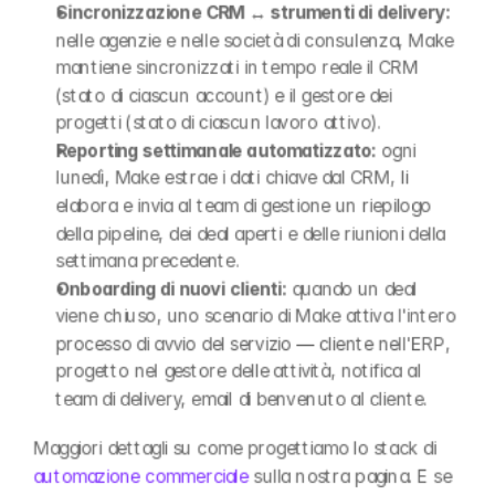
Sincronizzazione CRM ↔ strumenti di delivery:
nelle agenzie e nelle società di consulenza, Make 
mantiene sincronizzati in tempo reale il CRM 
(stato di ciascun account) e il gestore dei 
progetti (stato di ciascun lavoro attivo).
Reporting settimanale automatizzato:
 ogni 
lunedì, Make estrae i dati chiave dal CRM, li 
elabora e invia al team di gestione un riepilogo 
della pipeline, dei deal aperti e delle riunioni della 
settimana precedente.
Onboarding di nuovi clienti:
 quando un deal 
viene chiuso, uno scenario di Make attiva l'intero 
processo di avvio del servizio — cliente nell'ERP, 
progetto nel gestore delle attività, notifica al 
team di delivery, email di benvenuto al cliente.
Maggiori dettagli su come progettiamo lo stack di 
automazione commerciale
 sulla nostra pagina. E se 