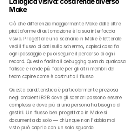
La logica visiva: cosa rende diverso 
Make
Ciò che differenzia maggiormente Make dalle altre 
piattaforme di automazione è la sua interfaccia 
visiva. Progettare uno scenario in Make è letterale: 
vedi il flusso di dati sullo schermo, capisci cosa fa 
ogni passaggio e puoi seguire il percorso di ogni 
record. Questo facilita il debugging quando qualcosa 
fallisce e rende più facile per gli altri membri del 
team capire come è costruito il flusso.
Questa caratteristica è particolarmente preziosa 
negli ambienti B2B dove gli scenari possono essere 
complessi e dove più di una persona ha bisogno di 
gestirli. Un flusso ben progettato in Make si 
documenta da solo — chiunque non l'abbia mai 
visto può capirlo con un solo sguardo.