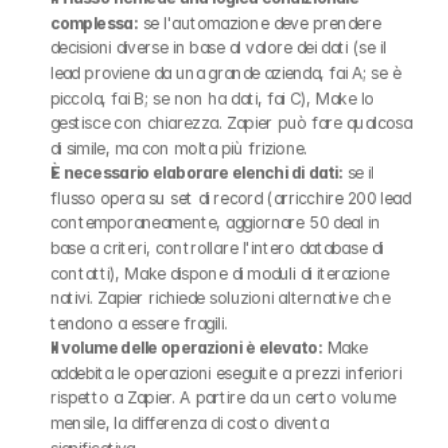
complessa:
 se l'automazione deve prendere 
decisioni diverse in base al valore dei dati (se il 
lead proviene da una grande azienda, fai A; se è 
piccola, fai B; se non ha dati, fai C), Make lo 
gestisce con chiarezza. Zapier può fare qualcosa 
di simile, ma con molta più frizione.
È necessario elaborare elenchi di dati:
 se il 
flusso opera su set di record (arricchire 200 lead 
contemporaneamente, aggiornare 50 deal in 
base a criteri, controllare l'intero database di 
contatti), Make dispone di moduli di iterazione 
nativi. Zapier richiede soluzioni alternative che 
tendono a essere fragili.
Il volume delle operazioni è elevato:
 Make 
addebita le operazioni eseguite a prezzi inferiori 
rispetto a Zapier. A partire da un certo volume 
mensile, la differenza di costo diventa 