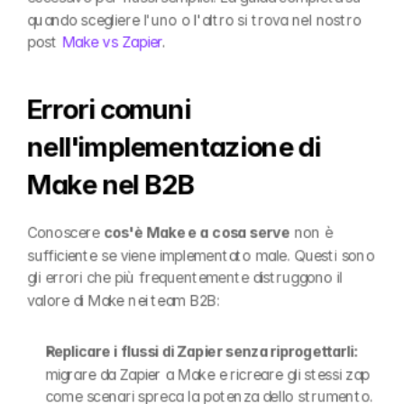
quando scegliere l'uno o l'altro si trova nel nostro 
post 
Make vs Zapier
.
Errori comuni 
nell'implementazione di 
Make nel B2B
Conoscere 
cos'è Make e a cosa serve
 non è 
sufficiente se viene implementato male. Questi sono 
gli errori che più frequentemente distruggono il 
valore di Make nei team B2B:
Replicare i flussi di Zapier senza riprogettarli:
migrare da Zapier a Make e ricreare gli stessi zap 
come scenari spreca la potenza dello strumento. 