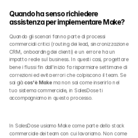
Quando ha senso richiedere 
assistenza per implementare Make?
Quando gli scenari fanno parte di processi 
commerciali critici (routing dei lead, sincronizzazione 
CRM, onboarding dei clienti) e un errore ha un 
impatto reale sul business. In questi casi, progettare 
bene i flussi fin dall'inizio fa risparmiare settimane di 
correzioni ed evita errori che colpiscono il team. Se 
sai già 
cos'è Make
 ma non sai come inserirlo nel 
tuo sistema commerciale, in SalesDose ti 
accompagniamo in questo processo.
In SalesDose usiamo Make come parte dello stack 
commerciale dei team con cui lavoriamo. Non come 