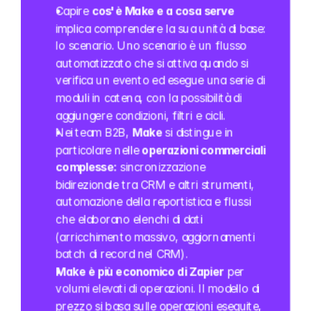
Capire 
cos'è Make e a cosa serve
implica comprendere la sua unità di base: 
lo scenario. Uno scenario è un flusso 
automatizzato che si attiva quando si 
verifica un evento ed esegue una serie di 
moduli in catena, con la possibilità di 
aggiungere condizioni, filtri e cicli.
Nei team B2B, 
Make
 si distingue in 
particolare nelle 
operazioni commerciali 
complesse:
 sincronizzazione 
bidirezionale tra CRM e altri strumenti, 
automazione della reportistica e flussi 
che elaborano elenchi di dati 
(arricchimento massivo, aggiornamenti 
batch di record nel CRM).
Make è più economico di Zapier
 per 
volumi elevati di operazioni. Il modello di 
prezzo si basa sulle operazioni eseguite, 