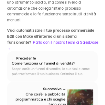
uno strumento isolato, ma come il livello di 
automazione che collega l'intero processo 
commerciale e lo fa funzionare senza inutili attività 
manuali.
Vuoi automatizzare il tuo processo commerciale 
B2B con Make all'interno di un sistema 
funzionante?  
Parla con il nostro team di SalesDose 
→
← Precedente
Come funziona un funnel di vendita?
Scopri cos'è un funnel di vendita, le sue fasi e come 
può trasformare il tuo business. Ottimizza il tuo 
processo e converti più clienti con la nostra guida 
pratica.
Successivo →
Che cos'è la pubblicità 
programmatica e chi sceglie 
l'annuncio