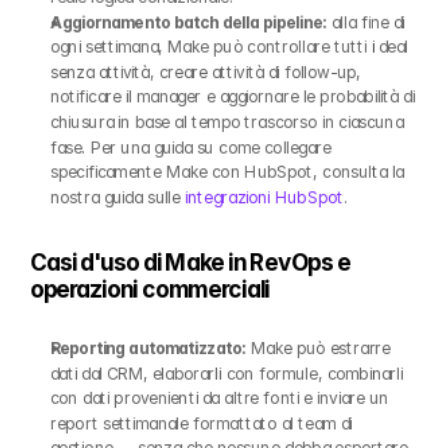
Aggiornamento batch della pipeline:
 alla fine di 
ogni settimana, Make può controllare tutti i deal 
senza attività, creare attività di follow-up, 
notificare il manager e aggiornare le probabilità di 
chiusura in base al tempo trascorso in ciascuna 
fase. Per una guida su come collegare 
specificamente Make con HubSpot, consulta la 
nostra guida sulle 
integrazioni HubSpot
.
Casi d'uso di Make in RevOps e 
operazioni commerciali
Reporting automatizzato:
 Make può estrarre 
dati dal CRM, elaborarli con formule, combinarli 
con dati provenienti da altre fonti e inviare un 
report settimanale formattato al team di 