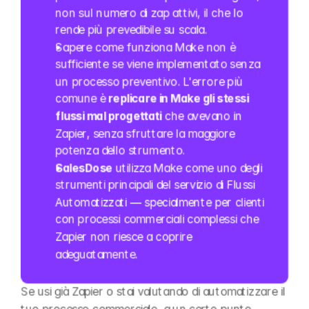
non sul numero di zap attivi, il che lo 
rende più prevedibile su scala.
Sapere come funziona Make non è 
sufficiente se viene implementato senza 
un processo preventivo. L'errore più 
comune è
 replicare in Make gli stessi 
flussi mal progettati
 che avevano in 
Zapier, senza sfruttare la maggiore 
potenza dello strumento.
SalesDose
 utilizza Make come uno degli 
strumenti principali del servizio di Flussi 
Automatizzati — specialmente per clienti 
con processi commerciali complessi che 
Zapier non riesce a coprire 
adeguatamente.
Se usi già Zapier o stai valutando di automatizzare il 