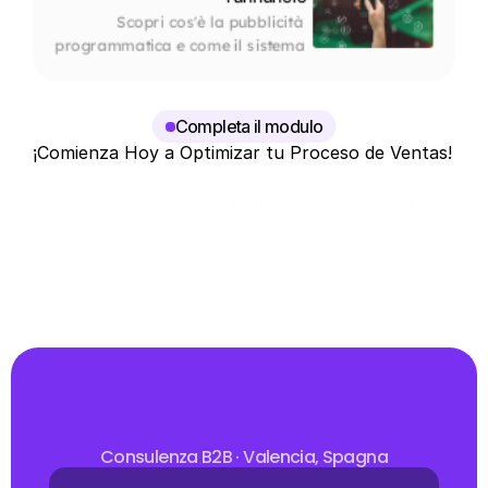
Scopri cos'è la pubblicità 
programmatica e come il sistema 
decide in millisecondi quale 
annuncio vedi e perché.
Completa il modulo
¡Comienza Hoy a Optimizar tu Proceso de Ventas!
Se vuoi accelerare il ritmo di crescita della tua 
azienda e migliorare la pipeline di vendita, compila il 
modulo sottostante. Ti contatteremo al più presto 
per aiutarti a progettare un Piano d'Azione su 
misura.
Consulenza B2B · Valencia, Spagna