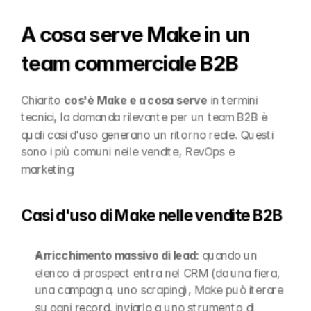
A cosa serve Make in un 
team commerciale B2B
Chiarito 
cos'è Make e a cosa serve
 in termini 
tecnici, la domanda rilevante per un team B2B è 
quali casi d'uso generano un ritorno reale. Questi 
sono i più comuni nelle vendite, RevOps e 
marketing:
Casi d'uso di Make nelle vendite B2B
Arricchimento massivo di lead:
 quando un 
elenco di prospect entra nel CRM (da una fiera, 
una campagna, uno scraping), Make può iterare 
su ogni record, inviarlo a uno strumento di 