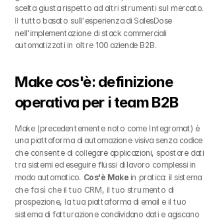
scelta giusta rispetto ad altri strumenti sul mercato. 
Il tutto basato sull'esperienza di SalesDose 
nell'implementazione di stack commerciali 
automatizzati in oltre 100 aziende B2B.
Make cos'è: definizione 
operativa per i team B2B
Make (precedentemente noto come Integromat) è 
una piattaforma di automazione visiva senza codice 
che consente di collegare applicazioni, spostare dati 
tra sistemi ed eseguire flussi di lavoro complessi in 
modo automatico. 
Cos'è Make
 in pratica: il sistema 
che fa sì che il tuo CRM, il tuo strumento di 
prospezione, la tua piattaforma di email e il tuo 
sistema di fatturazione condividano dati e agiscano 