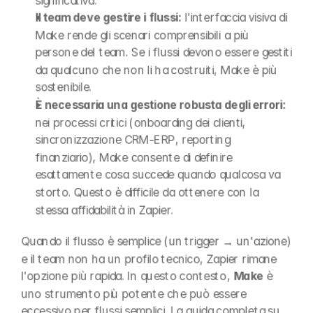
significativa.
Il team deve gestire i flussi:
 l'interfaccia visiva di 
Make rende gli scenari comprensibili a più 
persone del team. Se i flussi devono essere gestiti 
da qualcuno che non li ha costruiti, Make è più 
sostenibile.
È necessaria una gestione robusta degli errori:
nei processi critici (onboarding dei clienti, 
sincronizzazione CRM-ERP, reporting 
finanziario), Make consente di definire 
esattamente cosa succede quando qualcosa va 
storto. Questo è difficile da ottenere con la 
stessa affidabilità in Zapier.
Quando il flusso è semplice (un trigger → un'azione) 
e il team non ha un profilo tecnico, Zapier rimane 
l'opzione più rapida. In questo contesto, 
Make
 è 
uno strumento più potente che può essere 
eccessivo per flussi semplici. La guida completa su 