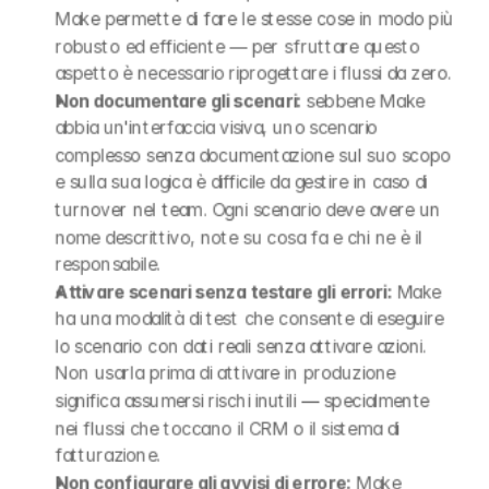
Make permette di fare le stesse cose in modo più 
robusto ed efficiente — per sfruttare questo 
aspetto è necessario riprogettare i flussi da zero.
Non documentare gli scenari:
 sebbene Make 
abbia un'interfaccia visiva, uno scenario 
complesso senza documentazione sul suo scopo 
e sulla sua logica è difficile da gestire in caso di 
turnover nel team. Ogni scenario deve avere un 
nome descrittivo, note su cosa fa e chi ne è il 
responsabile.
Attivare scenari senza testare gli errori:
 Make 
ha una modalità di test che consente di eseguire 
lo scenario con dati reali senza attivare azioni. 
Non usarla prima di attivare in produzione 
significa assumersi rischi inutili — specialmente 
nei flussi che toccano il CRM o il sistema di 
fatturazione.
Non configurare gli avvisi di errore:
 Make 