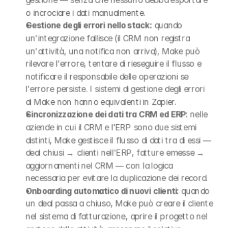
gestione — senza che nessuno debba esportare 
o incrociare i dati manualmente.
Gestione degli errori nello stack:
 quando 
un'integrazione fallisce (il CRM non registra 
un'attività, una notifica non arriva), Make può 
rilevare l'errore, tentare di rieseguire il flusso e 
notificare il responsabile delle operazioni se 
l'errore persiste. I sistemi di gestione degli errori 
di Make non hanno equivalenti in Zapier.
Sincronizzazione dei dati tra CRM ed ERP:
 nelle 
aziende in cui il CRM e l'ERP sono due sistemi 
distinti, Make gestisce il flusso di dati tra di essi — 
deal chiusi → clienti nell'ERP, fatture emesse → 
aggiornamenti nel CRM — con la logica 
necessaria per evitare la duplicazione dei record.
Onboarding automatico di nuovi clienti:
 quando 
un deal passa a chiuso, Make può creare il cliente 
nel sistema di fatturazione, aprire il progetto nel 