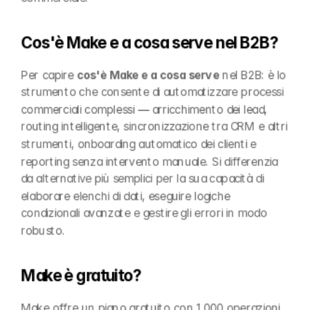
Cos'è Make e a cosa serve nel B2B?
Per capire 
cos'è Make e a cosa serve
 nel B2B: è lo 
strumento che consente di automatizzare processi 
commerciali complessi — arricchimento dei lead, 
routing intelligente, sincronizzazione tra CRM e altri 
strumenti, onboarding automatico dei clienti e 
reporting senza intervento manuale. Si differenzia 
da alternative più semplici per la sua capacità di 
elaborare elenchi di dati, eseguire logiche 
condizionali avanzate e gestire gli errori in modo 
robusto.
Make è gratuito?
Make offre un piano gratuito con 1.000 operazioni 