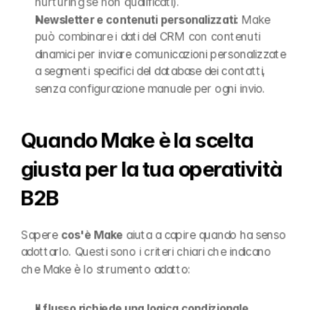
nurturing se non qualificati).
Newsletter e contenuti personalizzati:
 Make 
può combinare i dati del CRM con contenuti 
dinamici per inviare comunicazioni personalizzate 
a segmenti specifici del database dei contatti, 
senza configurazione manuale per ogni invio.
Quando Make è la scelta 
giusta per la tua operatività 
B2B
Sapere 
cos'è Make
 aiuta a capire quando ha senso 
adottarlo. Questi sono i criteri chiari che indicano 
che Make è lo strumento adatto:
Il flusso richiede una logica condizionale 