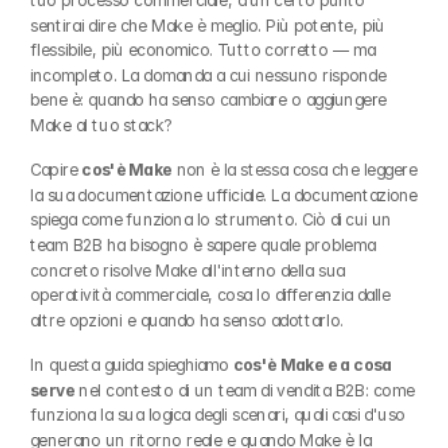
tuo processo commerciale, a un certo punto 
sentirai dire che Make è meglio. Più potente, più 
flessibile, più economico. Tutto corretto — ma 
incompleto. La domanda a cui nessuno risponde 
bene è: quando ha senso cambiare o aggiungere 
Make al tuo stack?
Capire 
cos'è Make
 non è la stessa cosa che leggere 
la sua documentazione ufficiale. La documentazione 
spiega come funziona lo strumento. Ciò di cui un 
team B2B ha bisogno è sapere quale problema 
concreto risolve Make all'interno della sua 
operatività commerciale, cosa lo differenzia dalle 
altre opzioni e quando ha senso adottarlo.
In questa guida spieghiamo 
cos'è Make e a cosa 
serve
 nel contesto di un team di vendita B2B: come 
funziona la sua logica degli scenari, quali casi d'uso 
generano un ritorno reale e quando Make è la 