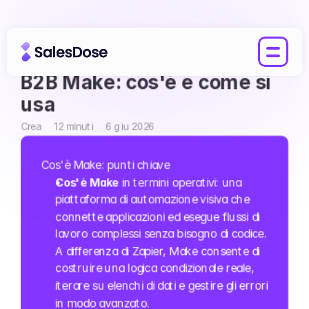
La piattaforma di ambienti 
B2B Make: cos'è e come si 
usa
Crea
12 minuti
6 giu 2026
Cos'è Make: punti chiave
Cos'è Make
 in termini operativi: una 
piattaforma di automazione visiva che 
connette applicazioni ed esegue flussi di 
lavoro complessi senza bisogno di codice. 
A differenza di Zapier, Make consente di 
costruire una logica condizionale reale, 
iterare su elenchi di dati e gestire gli errori 
in modo avanzato.