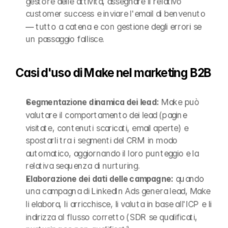
gestore delle attività, assegnare il relativo 
customer success e inviare l'email di benvenuto 
— tutto a catena e con gestione degli errori se 
un passaggio fallisce.
Casi d'uso di Make nel marketing B2B
Segmentazione dinamica dei lead:
 Make può 
valutare il comportamento dei lead (pagine 
visitate, contenuti scaricati, email aperte) e 
spostarli tra i segmenti del CRM in modo 
automatico, aggiornando il loro punteggio e la 
relativa sequenza di nurturing.
Elaborazione dei dati delle campagne:
 quando 
una campagna di LinkedIn Ads genera lead, Make 
li elabora, li arricchisce, li valuta in base all'ICP e li 
indirizza al flusso corretto (SDR se qualificati, 