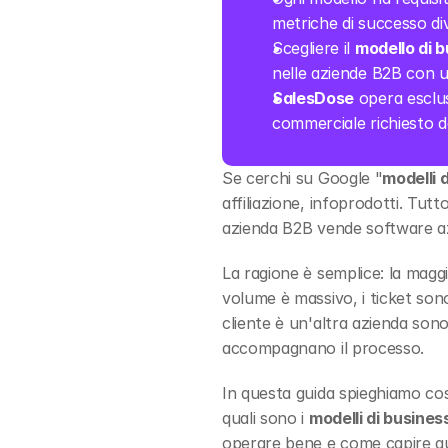
metriche di successo di
Scegliere il 
modello di b
nelle aziende B2B con 
SalesDose
 opera esclu
commerciale richiesto da
Se cerchi su Google "
modelli 
affiliazione, infoprodotti. Tut
azienda B2B vende software azie
La ragione è semplice: la maggio
volume è massivo, i ticket sono
cliente è un'altra azienda sono 
accompagnano il processo.
In questa guida spieghiamo cos
quali sono i 
modelli di busines
operare bene e come capire qua