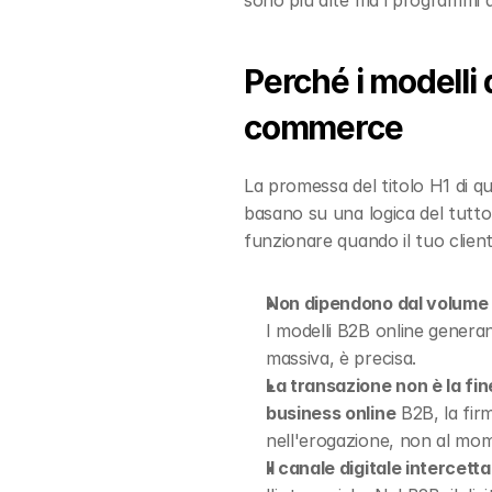
sono più alte ma i programmi d
Perché i modelli 
commerce
La promessa del titolo H1 di q
basano su una logica del tutto
funzionare quando il tuo clien
Non dipendono dal volume 
I modelli B2B online generan
massiva, è precisa.
La transazione non è la fine
business online
 B2B, la fir
nell'erogazione, non al mo
Il canale digitale intercet