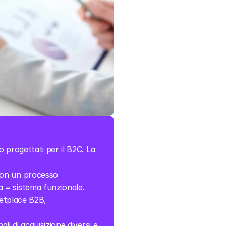
 progettati per il B2C. La 
con un processo 
a = sistema funzionale.
ketplace B2B, 
li di acquisizione diversi e 