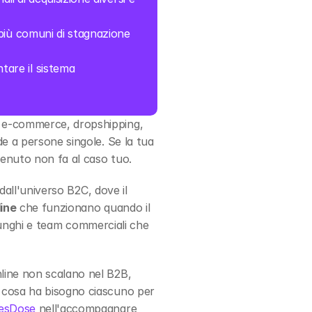
più comuni di stagnazione 
are il sistema 
 e-commerce, dropshipping, 
e a persone singole. Se la tua 
ntenuto non fa al caso tuo.
dall'universo B2C, dove il 
line
 che funzionano quando il 
 lunghi e team commerciali che 
line non scalano nel B2B, 
 cosa ha bisogno ciascuno per 
esDose
 nell'accompagnare 