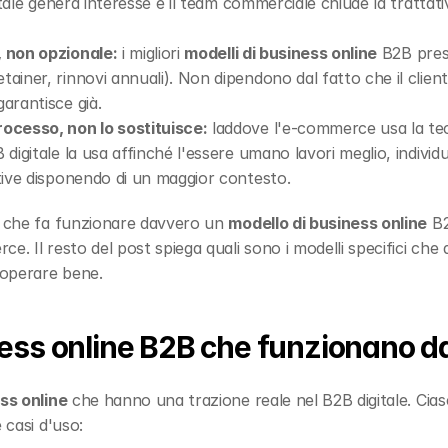
igitale genera interesse e il team commerciale chiude la tratta
, non opzionale:
 i migliori 
modelli di business online
 B2B pres
tainer, rinnovi annuali). Non dipendono dal fatto che il client
garantisce già.
rocesso, non lo sostituisce:
 laddove l'e-commerce usa la tec
 digitale la usa affinché l'essere umano lavori meglio, individui
ative disponendo di un maggior contesto.
ò che fa funzionare davvero un 
modello di business online
 B2
e. Il resto del post spiega quali sono i modelli specifici che a
 operare bene.
iness online B2B che funzionano 
ess online
 che hanno una trazione reale nel B2B digitale. Cias
 casi d'uso: