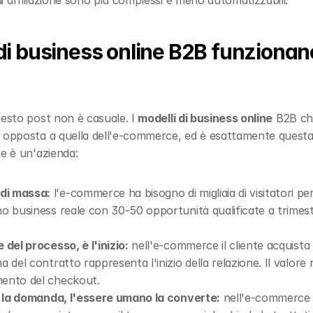
i affiliazione sono più complessi e meno automatizzabili.
di business online B2B funzionano 
uesto post non è casuale. I 
modelli di business online
 B2B ch
 opposta a quella dell'e-commerce, ed è esattamente questa d
te è un'azienda:
di massa:
 l'e-commerce ha bisogno di migliaia di visitatori per
o business reale con 30-50 opportunità qualificate a trimestr
 del processo, è l'inizio:
 nell'e-commerce il cliente acquista 
ma del contratto rappresenta l'inizio della relazione. Il valore
mento del checkout.
ta la domanda, l'essere umano la converte:
 nell'e-commerce 