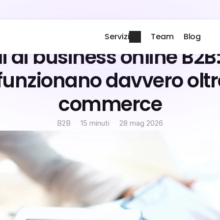
Servizi
Team
Blog
i di business online B2B: 
funzionano davvero oltre
commerce
B2B
15 minuti
28 mag 2026