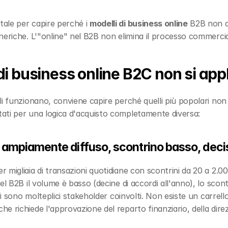
ale per capire perché i 
modelli di business online
 B2B non a
eriche. L'"online" nel B2B non elimina il processo commercial
 di business online B2C non si app
li funzionano, conviene capire perché quelli più popolari non 
ati per una logica d'acquisto completamente diversa:
mpiamente diffuso, scontrino basso, deci
 migliaia di transazioni quotidiane con scontrini da 20 a 2.0
l B2B il volume è basso (decine di accordi all'anno), lo scontri
vi sono molteplici stakeholder coinvolti. Non esiste un carrell
 richiede l'approvazione del reparto finanziario, della direzi