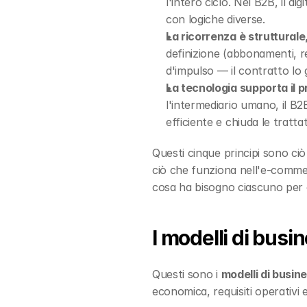
l'intero ciclo. Nel B2B, il d
con logiche diverse.
La ricorrenza è strutturale
definizione (abbonamenti, re
d'impulso — il contratto lo 
La tecnologia supporta il p
l'intermediario umano, il B2B
efficiente e chiuda le tratt
Questi cinque principi sono ci
ciò che funziona nell'e-commerc
cosa ha bisogno ciascuno per
I modelli di bus
Questi sono i 
modelli di busin
economica, requisiti operativi e