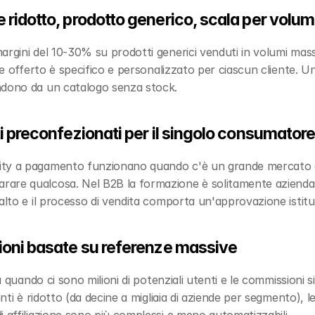
 ridotto, prodotto generico, scala per volu
rgini del 10-30% su prodotti generici venduti in volumi massi
ore offerto è specifico e personalizzato per ciascun cliente. U
ndono da un catalogo senza stock.
i preconfezionati per il singolo consumator
ty a pagamento funzionano quando c'è un grande mercato di 
re qualcosa. Nel B2B la formazione è solitamente aziendale (
alto e il processo di vendita comporta un'approvazione istitu
ioni basate su referenze massive
la quando ci sono milioni di potenziali utenti e le commissioni
enti è ridotto (da decine a migliaia di aziende per segmento), l