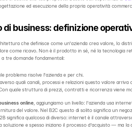
ogettazione ed esecuzione della propria operatività commercia
 di business: definizione operati
chitettura che definisce come un'azienda crea valore, lo distribu
lore come ricavo. Non è il prodotto in sé, né la tecnologia retr
e a tre domande fondamentali:
le problema risolve l'azienda e per chi.
averso quali canali, processi e relazioni questo valore arriva a
Con quale struttura di prezzi, contratti e ricorrenza viene m
 business online
, aggiungiamo un livello: l'azienda usa interne
ornitura del valore. Nel B2C questo di solito significa un nego
 significa qualcosa di diverso: internet è il canale attraverso c
a soluzione e spesso iniziano il processo d'acquisto — ma la 