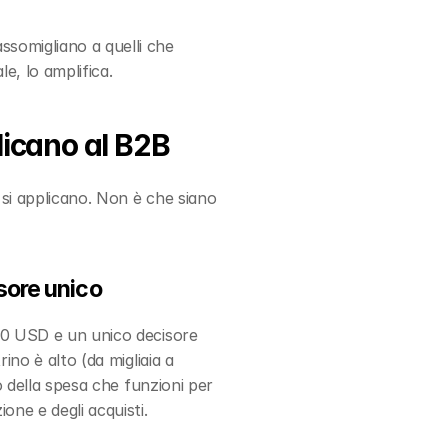
ssomigliano a quelli che 
e, lo amplifica.
licano al B2B
si applicano. Non è che siano 
sore unico
00 USD e un unico decisore 
no è alto (da migliaia a 
o della spesa che funzioni per 
one e degli acquisti.