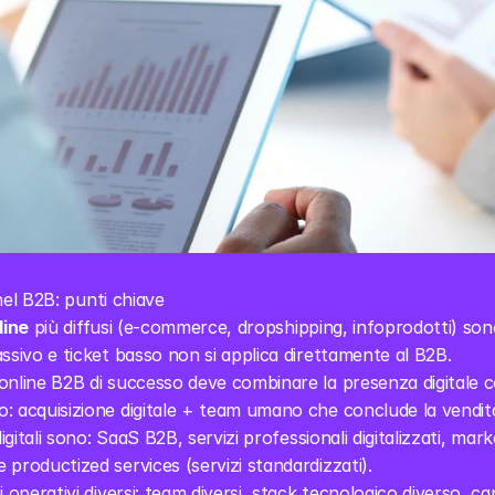
nel B2B: punti chiave
line
 più diffusi (e-commerce, dropshipping, infoprodotti) sono
ssivo e ticket basso non si applica direttamente al B2B.
online B2B di successo deve combinare la presenza digitale 
: acquisizione digitale + team umano che conclude la vendit
digitali sono: SaaS B2B, servizi professionali digitalizzati, mar
productized services (servizi standardizzati).
 operativi diversi: team diversi, stack tecnologico diverso, cana