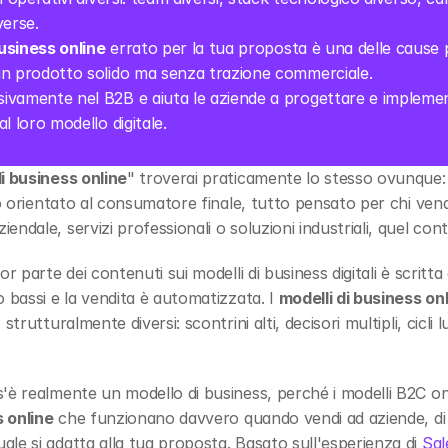
verse.
usiness online
 errato per la tua proposta è una delle cause 
un prodotto solido ma senza trazione commerciale.
sivamente nel B2B e aiuta le aziende a progettare e implement
l loro modello digitale.
di business online
" troverai praticamente lo stesso ovunque:
to orientato al consumatore finale, tutto pensato per chi vend
ndale, servizi professionali o soluzioni industriali, quel co
r parte dei contenuti sui modelli di business digitali è scritta 
 bassi e la vendita è automatizzata. I 
modelli di business on
strutturalmente diversi: scontrini alti, decisori multipli, cicli
'è realmente un modello di business, perché i modelli B2C on
s online
 che funzionano davvero quando vendi ad aziende, di
le si adatta alla tua proposta. Basato sull'esperienza di 
Sal