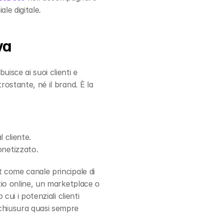
le digitale.
va
isce ai suoi clienti e 
ostante, né il brand. È la 
l cliente.
onetizzato.
t come canale principale di 
zio online, un marketplace o 
ui i potenziali clienti 
chiusura quasi sempre 