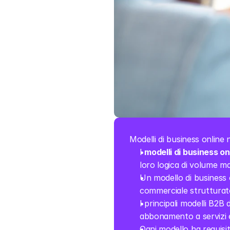
Modelli di business online 
I 
modelli di business on
loro logica di volume ma
Un modello di business 
commerciale strutturato
I principali modelli B2B 
abbonamento a servizi e 
Ogni modello ha requisiti