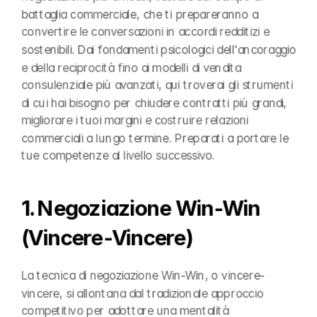
battaglia commerciale, che ti prepareranno a 
convertire le conversazioni in accordi redditizi e 
sostenibili. Dai fondamenti psicologici dell'ancoraggio 
e della reciprocità fino ai modelli di vendita 
consulenziale più avanzati, qui troverai gli strumenti 
di cui hai bisogno per chiudere contratti più grandi, 
migliorare i tuoi margini e costruire relazioni 
commerciali a lungo termine. Preparati a portare le 
tue competenze al livello successivo.
1. Negoziazione Win-Win 
(Vincere-Vincere)
La tecnica di negoziazione Win-Win, o vincere-
vincere, si allontana dal tradizionale approccio 
competitivo per adottare una mentalità 