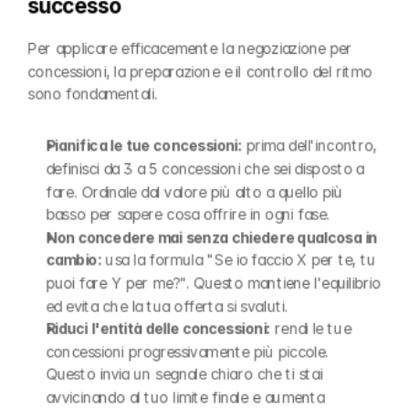
successo
Per applicare efficacemente la negoziazione per 
concessioni, la preparazione e il controllo del ritmo 
sono fondamentali.
Pianifica le tue concessioni:
 prima dell'incontro, 
definisci da 3 a 5 concessioni che sei disposto a 
fare. Ordinale dal valore più alto a quello più 
basso per sapere cosa offrire in ogni fase.
Non concedere mai senza chiedere qualcosa in 
cambio:
 usa la formula "Se io faccio X per te, tu 
puoi fare Y per me?". Questo mantiene l'equilibrio 
ed evita che la tua offerta si svaluti.
Riduci l'entità delle concessioni:
 rendi le tue 
concessioni progressivamente più piccole. 
Questo invia un segnale chiaro che ti stai 
avvicinando al tuo limite finale e aumenta 