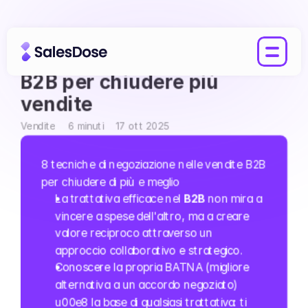
Tecniche di negoziazione 
B2B per chiudere più 
vendite
Vendite
6 minuti
17 ott 2025
8 tecniche di negoziazione nelle vendite B2B 
per chiudere di più e meglio
La trattativa efficace nel
 B2B
 non mira a 
vincere a spese dell'altro, ma a creare 
valore reciproco attraverso un 
approccio collaborativo e strategico.
Conoscere la propria BATNA (migliore 
alternativa a un accordo negoziato) 
u00e8 la base di qualsiasi trattativa: ti 