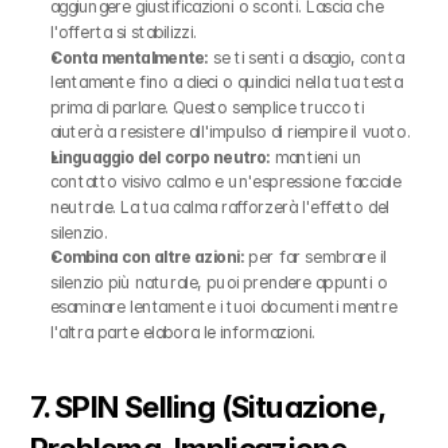
aggiungere giustificazioni o sconti. Lascia che 
l'offerta si stabilizzi.
Conta mentalmente:
 se ti senti a disagio, conta 
lentamente fino a dieci o quindici nella tua testa 
prima di parlare. Questo semplice trucco ti 
aiuterà a resistere all'impulso di riempire il vuoto.
Linguaggio del corpo neutro:
 mantieni un 
contatto visivo calmo e un'espressione facciale 
neutrale. La tua calma rafforzerà l'effetto del 
silenzio.
Combina con altre azioni:
 per far sembrare il 
silenzio più naturale, puoi prendere appunti o 
esaminare lentamente i tuoi documenti mentre 
l'altra parte elabora le informazioni.
7. SPIN Selling (Situazione, 
Problema, Implicazione, 