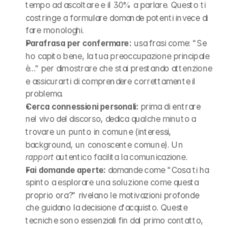
tempo ad ascoltare e il 30% a parlare. Questo ti 
costringe a formulare domande potenti invece di 
fare monologhi.
Parafrasa per confermare:
 usa frasi come: "Se 
ho capito bene, la tua preoccupazione principale 
è..." per dimostrare che stai prestando attenzione 
e assicurarti di comprendere correttamente il 
problema.
Cerca connessioni personali:
 prima di entrare 
nel vivo del discorso, dedica qualche minuto a 
trovare un punto in comune (interessi, 
background, un conoscente comune). Un 
rapport
 autentico facilita la comunicazione.
Fai domande aperte:
 domande come "Cosa ti ha 
spinto a esplorare una soluzione come questa 
proprio ora?" rivelano le motivazioni profonde 
che guidano la decisione d'acquisto. Queste 
tecniche sono essenziali fin dal primo contatto, 