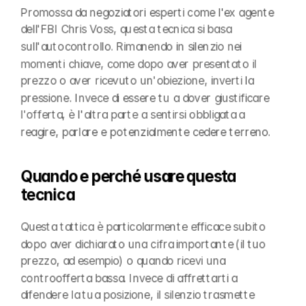
Promossa da negoziatori esperti come l'ex agente 
dell'FBI Chris Voss, questa tecnica si basa 
sull'autocontrollo. Rimanendo in silenzio nei 
momenti chiave, come dopo aver presentato il 
prezzo o aver ricevuto un'obiezione, inverti la 
pressione. Invece di essere tu a dover giustificare 
l'offerta, è l'altra parte a sentirsi obbligata a 
reagire, parlare e potenzialmente cedere terreno.
Quando e perché usare questa 
tecnica
Questa tattica è particolarmente efficace subito 
dopo aver dichiarato una cifra importante (il tuo 
prezzo, ad esempio) o quando ricevi una 
controofferta bassa. Invece di affrettarti a 
difendere la tua posizione, il silenzio trasmette 