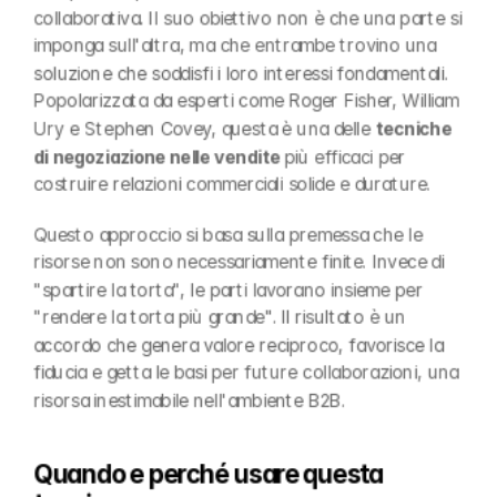
collaborativa. Il suo obiettivo non è che una parte si 
imponga sull'altra, ma che entrambe trovino una 
soluzione che soddisfi i loro interessi fondamentali. 
Popolarizzata da esperti come Roger Fisher, William 
Ury e Stephen Covey, questa è una delle 
tecniche 
di negoziazione nelle vendite
 più efficaci per 
costruire relazioni commerciali solide e durature.
Questo approccio si basa sulla premessa che le 
risorse non sono necessariamente finite. Invece di 
"spartire la torta", le parti lavorano insieme per 
"rendere la torta più grande". Il risultato è un 
accordo che genera valore reciproco, favorisce la 
fiducia e getta le basi per future collaborazioni, una 
risorsa inestimabile nell'ambiente B2B.
Quando e perché usare questa 