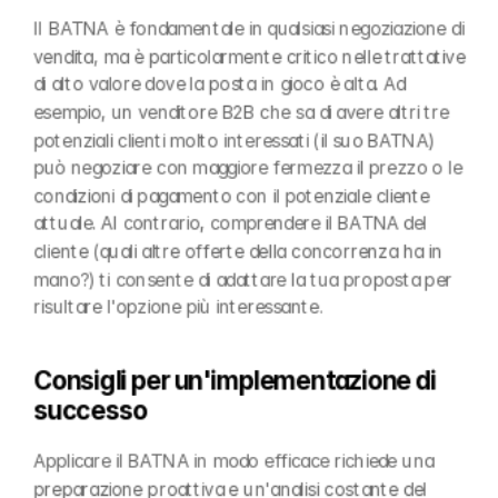
Il BATNA è fondamentale in qualsiasi negoziazione di 
vendita, ma è particolarmente critico nelle trattative 
di alto valore dove la posta in gioco è alta. Ad 
esempio, un venditore B2B che sa di avere altri tre 
potenziali clienti molto interessati (il suo BATNA) 
può negoziare con maggiore fermezza il prezzo o le 
condizioni di pagamento con il potenziale cliente 
attuale. Al contrario, comprendere il BATNA del 
cliente (quali altre offerte della concorrenza ha in 
mano?) ti consente di adattare la tua proposta per 
risultare l'opzione più interessante.
Consigli per un'implementazione di 
successo
Applicare il BATNA in modo efficace richiede una 
preparazione proattiva e un'analisi costante del 