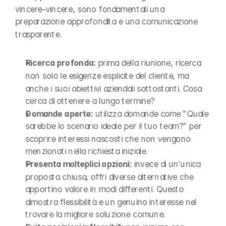
vincere-vincere, sono fondamentali una 
preparazione approfondita e una comunicazione 
trasparente.
Ricerca profonda:
 prima della riunione, ricerca 
non solo le esigenze esplicite del cliente, ma 
anche i suoi obiettivi aziendali sottostanti. Cosa 
cerca di ottenere a lungo termine?
Domande aperte:
 utilizza domande come "Quale 
sarebbe lo scenario ideale per il tuo team?" per 
scoprire interessi nascosti che non vengono 
menzionati nella richiesta iniziale.
Presenta molteplici opzioni:
 invece di un'unica 
proposta chiusa, offri diverse alternative che 
apportino valore in modi differenti. Questo 
dimostra flessibilità e un genuino interesse nel 
trovare la migliore soluzione comune.