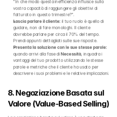
"In che modo questa inefficienza influisce sulla 
vostra capacità di raggiungere gli obiettivi di 
fatturato in questo trimestre?".
Lascia parlare il cliente:
 il tuo ruolo è quello di 
guidare, non di fare monologhi. Il cliente 
dovrebbe parlare per circa il 70% del tempo. 
Prendi appunti dettagliati sulle sue risposte.
Presenta la soluzione con le sue stesse parole:
quando arrivi alla fase di 
Necessità
, inquadra i 
vantaggi del tuo prodotto utilizzando le stesse 
parole e metriche che il cliente ha usato per 
descrivere i suoi problemi e le relative implicazioni.
8. Negoziazione Basata sul 
Valore (Value-Based Selling)