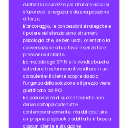
du00e0 la sicurezza per rifiutare accordi 
sfavorevoli e negoziare da una posizione 
di forza.
L'ancoraggio, le concessioni strategiche e 
il potere del silenzio sono strumenti 
psicologici che, se ben usati, orientano la 
conversazione a tuo favore senza fare 
pressioni sul cliente.
La metodologia SPIN e la vendita basata 
sul valore trasformano il venditore in un 
consulente: il cliente scopre da solo 
l'urgenza della soluzione e il prezzo viene 
giustificato dal ROI.
La padronanza di queste tecniche non 
deriva dall'applicarle tutte 
contemporaneamente, ma dal costruire 
un proprio playbook e adattarlo in base a 
ciascun cliente e situazione.