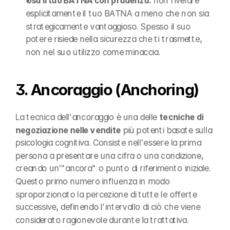
Usa il tuo BATNA con prudenza:
 non rivelare 
esplicitamente il tuo BATNA a meno che non sia 
strategicamente vantaggioso. Spesso il suo 
potere risiede nella sicurezza che ti trasmette, 
non nel suo utilizzo come minaccia.
3. Ancoraggio (Anchoring)
La tecnica dell'ancoraggio è una delle 
tecniche di 
negoziazione nelle vendite
 più potenti basate sulla 
psicologia cognitiva. Consiste nell'essere la prima 
persona a presentare una cifra o una condizione, 
creando un'"ancora" o punto di riferimento iniziale. 
Questo primo numero influenza in modo 
sproporzionato la percezione di tutte le offerte 
successive, definendo l'intervallo di ciò che viene 
considerato ragionevole durante la trattativa.