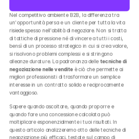
Nel competitivo ambiente B2B, la differenza tra 
un'opportunità persa e un cliente per tutta la vita 
risiede spesso nell'abilità di negoziare. Non si tratta 
di tattiche di pressione né di vincere a tutti i costi, 
bensì di un processo strategico in cui si crea valore, 
si risolvono problemi complessi e si stringono 
alleanze durature. La padronanza delle 
tecniche di 
negoziazione nelle vendite
 è ciò che permette ai 
migliori professionisti di trasformare un semplice 
interesse in un contratto solido e reciprocamente 
vantaggioso.
Sapere quando ascoltare, quando proporre e 
quando fare una concessione calcolata può 
moltiplicare esponenzialmente i tuoi risultati. In 
questo articolo analizzeremo otto delle tecniche di 
negoziazione più efficaci, testate sul campo di 